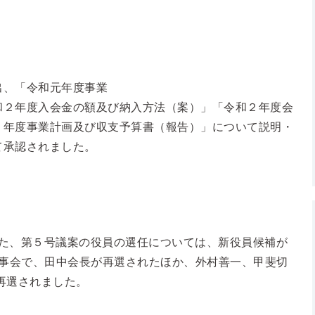
出、「令和元年度事業
和２年度入会金の額及び納入方法（案）」「令和２年度会
２年度事業計画及び収支予算書（報告）」について説明・
て承認されました。
た、第５号議案の役員の選任については、新役員候補が
理事会で、田中会長が再選されたほか、外村善一、甲斐切
再選されました。