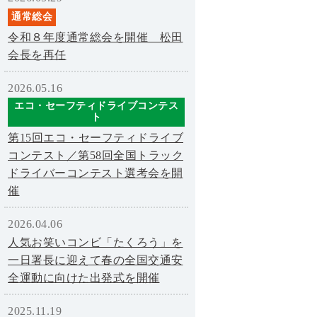
通常総会
令和８年度通常総会を開催 松田
会長を再任
2026.05.16
エコ・セーフティドライブコンテス
ト
第15回エコ・セーフティドライブ
コンテスト／第58回全国トラック
ドライバーコンテスト選考会を開
催
2026.04.06
人気お笑いコンビ「たくろう」を
一日署長に迎えて春の全国交通安
全運動に向けた出発式を開催
2025.11.19