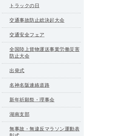
トラックの日
交通事故防止総決起大会
交通安全フェア
全国陸上貨物運送事業労働災害
防止大会
出発式
名神名阪連絡道路
新年祈願祭・理事会
湖南支部
無事故・無違反マラソン運動表
彰式