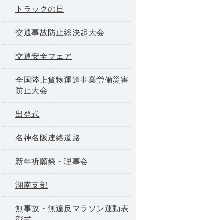
トラックの日
交通事故防止総決起大会
交通安全フェア
全国陸上貨物運送事業労働災害
防止大会
出発式
名神名阪連絡道路
新年祈願祭・理事会
湖南支部
無事故・無違反マラソン運動表
彰式