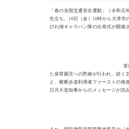
「春の全国交通安全運動」（令和元年
先立ち、10日（金）10時から大津
びわ湖キャラバン隊の出発式が開催
冒
た保育園児への黙祷が行われ、続く
と、横断歩道利用者ファーストの推
日月大造知事からのメッセージが読