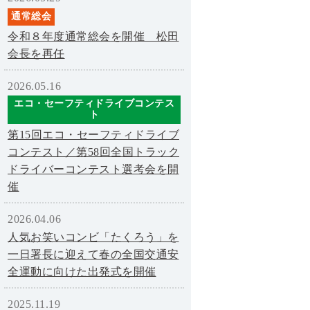
通常総会
令和８年度通常総会を開催 松田
会長を再任
2026.05.16
エコ・セーフティドライブコンテス
ト
第15回エコ・セーフティドライブ
コンテスト／第58回全国トラック
ドライバーコンテスト選考会を開
催
2026.04.06
人気お笑いコンビ「たくろう」を
一日署長に迎えて春の全国交通安
全運動に向けた出発式を開催
2025.11.19