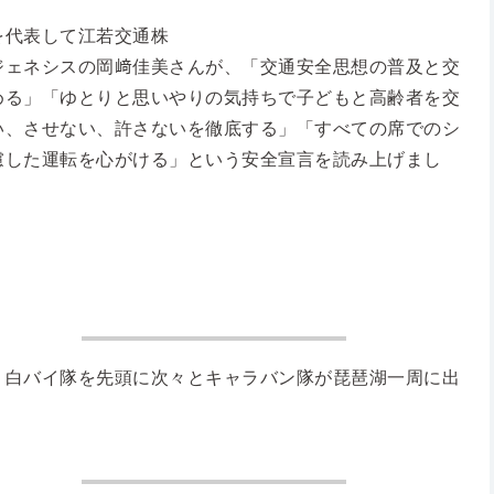
を代表して江若交通株
ジェネシスの岡﨑佳美さんが、「交通安全思想の普及と交
める」「ゆとりと思いやりの気持ちで子どもと高齢者を交
い、させない、許さないを徹底する」「すべての席でのシ
慮した運転を心がける」という安全宣言を読み上げまし
、白バイ隊を先頭に次々とキャラバン隊が琵琶湖一周に出