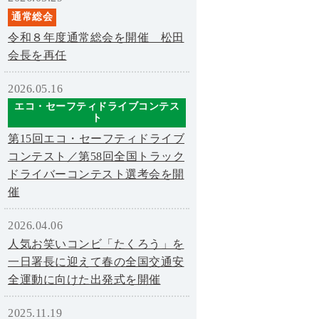
通常総会
令和８年度通常総会を開催 松田
会長を再任
2026.05.16
エコ・セーフティドライブコンテス
ト
第15回エコ・セーフティドライブ
コンテスト／第58回全国トラック
ドライバーコンテスト選考会を開
催
2026.04.06
人気お笑いコンビ「たくろう」を
一日署長に迎えて春の全国交通安
全運動に向けた出発式を開催
2025.11.19