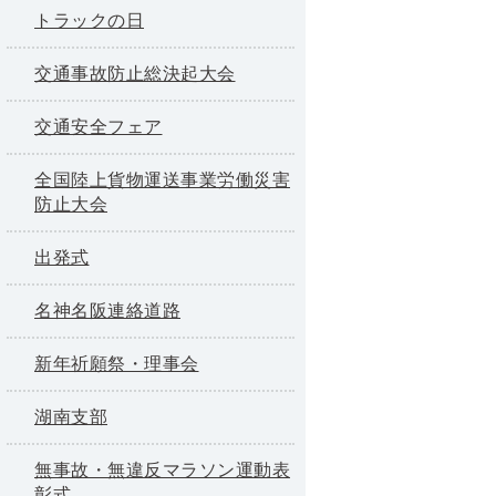
トラックの日
交通事故防止総決起大会
交通安全フェア
全国陸上貨物運送事業労働災害
防止大会
出発式
名神名阪連絡道路
新年祈願祭・理事会
湖南支部
無事故・無違反マラソン運動表
彰式