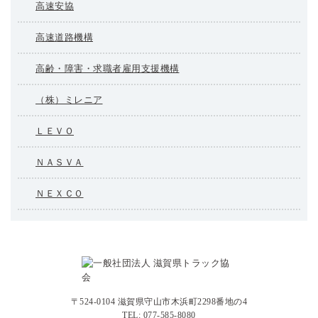
高速安協
高速道路機構
高齢・障害・求職者雇用支援機構
（株）ミレニア
ＬＥＶＯ
ＮＡＳＶＡ
ＮＥＸＣＯ
〒524-0104 滋賀県守山市木浜町2298番地の4
TEL: 077-585-8080