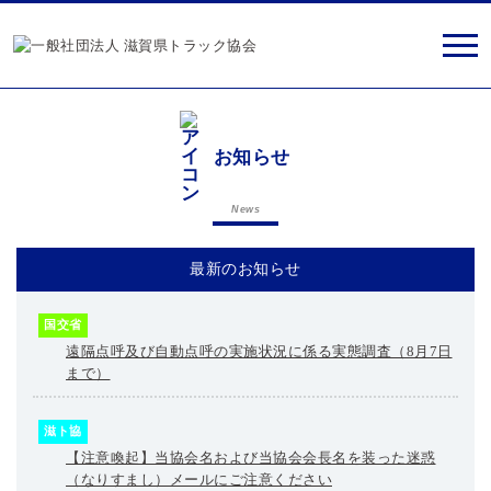
お知らせ
News
最新のお知らせ
国交省
遠隔点呼及び自動点呼の実施状況に係る実態調査（8月7日
まで）
滋ト協
【注意喚起】当協会名および当協会会長名を装った迷惑
（なりすまし）メールにご注意ください