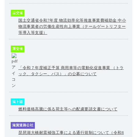
国交省
国土交通省令和7年度 物流効率化等推進事業費補助金 中小
物流事業者の労働生産性向上事業（テールゲートリフター
等導入等支援）
国交省
「令和７年度補正予算 商用車等の電動化促進事業 （トラ
ック、タクシー、バス）」の公募について
滋ト協
燃料価格高騰に係る荷主等への配慮要請文書について
滋賀道路公社
琵琶湖大橋耐震補強工事による通行規制について（令和8