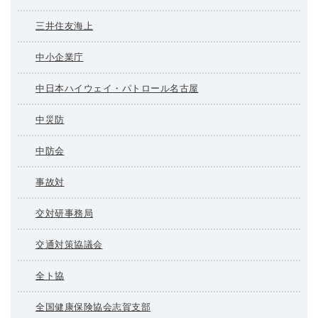
三井住友海上
中小企業庁
中日本ハイウェイ・パトロール名古屋
中災防
中防会
事故対
交対研事務局
交通対策協議会
全ト協
全国健康保険協会志賀支部