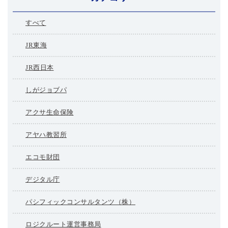
すべて
JR東海
JR西日本
しがジョブパ
アクサ生命保険
アヤハ教習所
エコモ財団
デジタル庁
パシフィックコンサルタンツ（株）
ロジクルート運営事務局