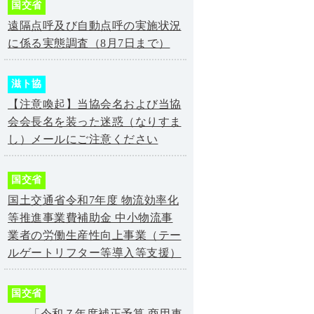
国交省
遠隔点呼及び自動点呼の実施状況
に係る実態調査（8月7日まで）
滋ト協
【注意喚起】当協会名および当協
会会長名を装った迷惑（なりすま
し）メールにご注意ください
国交省
国土交通省令和7年度 物流効率化
等推進事業費補助金 中小物流事
業者の労働生産性向上事業（テー
ルゲートリフター等導入等支援）
国交省
「令和７年度補正予算 商用車