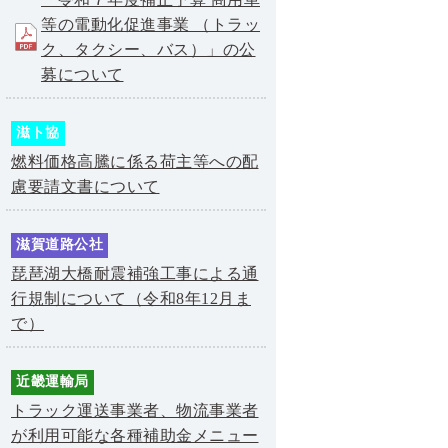
等の電動化促進事業 （トラッ
ク、タクシー、バス）」の公
募について
滋ト協
燃料価格高騰に係る荷主等への配
慮要請文書について
滋賀道路公社
琵琶湖大橋耐震補強工事による通
行規制について（令和8年12月ま
で）
近畿運輸局
トラック運送事業者、物流事業者
が利用可能な各種補助金メニュー