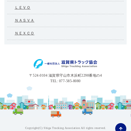
ＬＥＶＯ
ＮＡＳＶＡ
ＮＥＸＣＯ
〒524-0104 滋賀県守山市木浜町2298番地の4
TEL: 077-585-8080
Copyright(C) Shiga Trucking Association All rights reserved.