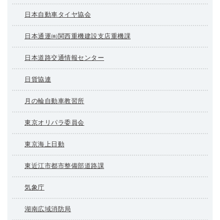
日本自動車タイヤ協会
日本通運㈱関西重機建設支店重機課
日本道路交通情報センター
日貨協連
月の輪自動車教習所
東京オリパラ委員会
東京海上日動
東近江市都市整備部道路課
気象庁
湖南広域消防局