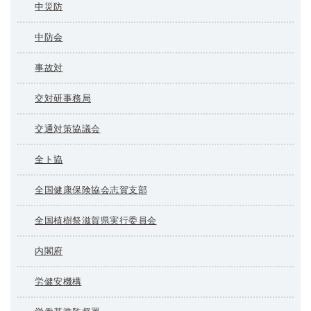
中災防
中防会
事故対
交対研事務局
交通対策協議会
全ト協
全国健康保険協会志賀支部
全国植樹祭滋賀県実行委員会
内閣府
労健安機構