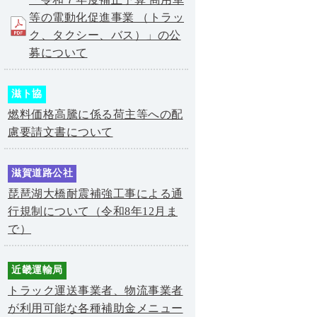
等の電動化促進事業 （トラッ
ク、タクシー、バス）」の公
募について
滋ト協
燃料価格高騰に係る荷主等への配
慮要請文書について
滋賀道路公社
琵琶湖大橋耐震補強工事による通
行規制について（令和8年12月ま
で）
近畿運輸局
トラック運送事業者、物流事業者
が利用可能な各種補助金メニュー