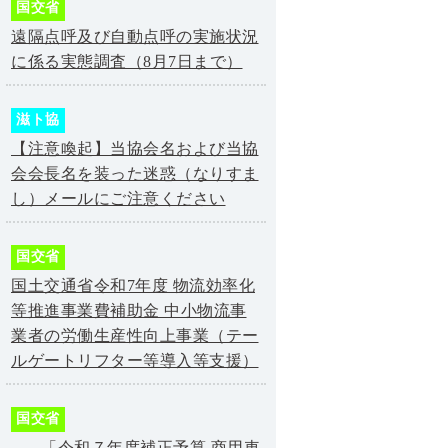
国交省
遠隔点呼及び自動点呼の実施状況
に係る実態調査（8月7日まで）
滋ト協
【注意喚起】当協会名および当協
会会長名を装った迷惑（なりすま
し）メールにご注意ください
国交省
国土交通省令和7年度 物流効率化
等推進事業費補助金 中小物流事
業者の労働生産性向上事業（テー
ルゲートリフター等導入等支援）
国交省
「令和７年度補正予算 商用車