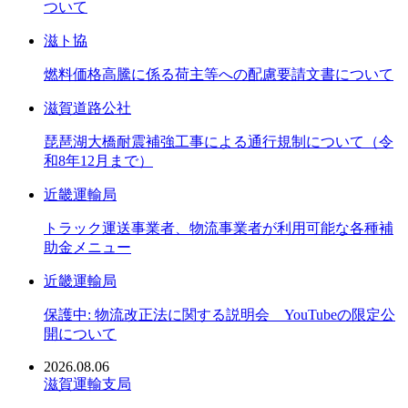
ついて
滋ト協
燃料価格高騰に係る荷主等への配慮要請文書について
滋賀道路公社
琵琶湖大橋耐震補強工事による通行規制について（令
和8年12月まで）
近畿運輸局
トラック運送事業者、物流事業者が利用可能な各種補
助金メニュー
近畿運輸局
保護中: 物流改正法に関する説明会 YouTubeの限定公
開について
2026.08.06
滋賀運輸支局