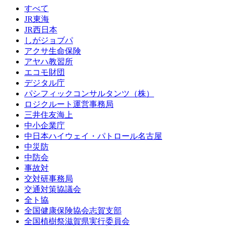
すべて
JR東海
JR西日本
しがジョブパ
アクサ生命保険
アヤハ教習所
エコモ財団
デジタル庁
パシフィックコンサルタンツ（株）
ロジクルート運営事務局
三井住友海上
中小企業庁
中日本ハイウェイ・パトロール名古屋
中災防
中防会
事故対
交対研事務局
交通対策協議会
全ト協
全国健康保険協会志賀支部
全国植樹祭滋賀県実行委員会