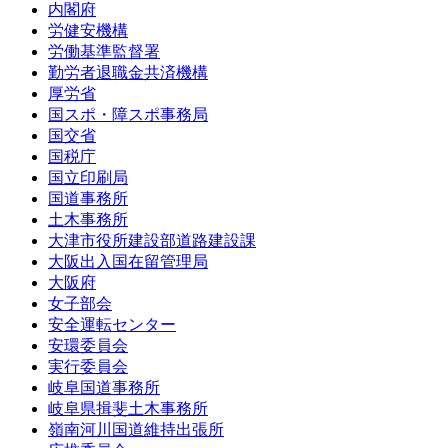
内閣府
労健安機構
労働基準監督署
勤労者退職金共済機構
厚労省
国スポ・障スポ事務局
国交省
国税庁
国立印刷局
国道事務所
土木事務所
大津市役所建設部道路建設課
大阪出入国在留管理局
大阪府
女子部会
安全運転センター
安環委員会
実行委員会
岐阜国道事務所
岐阜県揖斐土木事務所
嶺南河川国道維持出張所