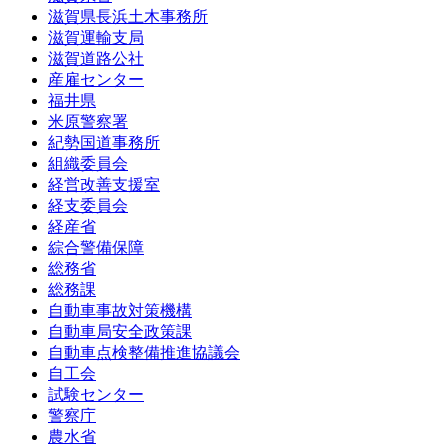
滋賀県長浜土木事務所
滋賀運輸支局
滋賀道路公社
産雇センター
福井県
米原警察署
紀勢国道事務所
組織委員会
経営改善支援室
経支委員会
経産省
綜合警備保障
総務省
総務課
自動車事故対策機構
自動車局安全政策課
自動車点検整備推進協議会
自工会
試験センター
警察庁
農水省