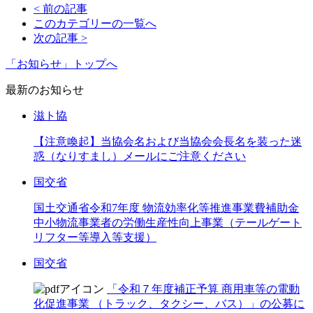
< 前の記事
このカテゴリーの一覧へ
次の記事 >
「お知らせ」トップへ
最新のお知らせ
滋ト協
【注意喚起】当協会名および当協会会長名を装った迷
惑（なりすまし）メールにご注意ください
国交省
国土交通省令和7年度 物流効率化等推進事業費補助金
中小物流事業者の労働生産性向上事業（テールゲート
リフター等導入等支援）
国交省
「令和７年度補正予算 商用車等の電動
化促進事業 （トラック、タクシー、バス）」の公募に