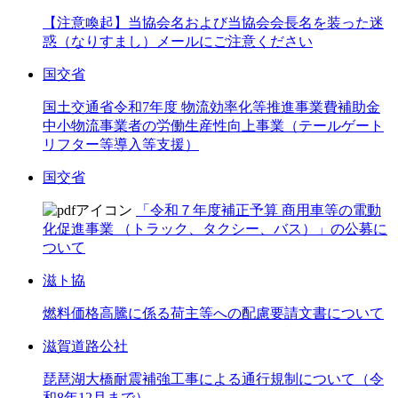
【注意喚起】当協会名および当協会会長名を装った迷
惑（なりすまし）メールにご注意ください
国交省
国土交通省令和7年度 物流効率化等推進事業費補助金
中小物流事業者の労働生産性向上事業（テールゲート
リフター等導入等支援）
国交省
「令和７年度補正予算 商用車等の電動
化促進事業 （トラック、タクシー、バス）」の公募に
ついて
滋ト協
燃料価格高騰に係る荷主等への配慮要請文書について
滋賀道路公社
琵琶湖大橋耐震補強工事による通行規制について（令
和8年12月まで）