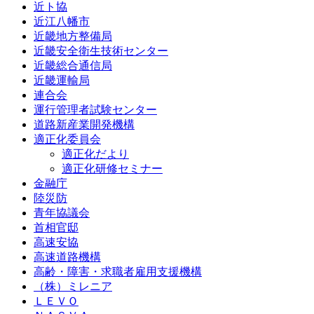
近ト協
近江八幡市
近畿地方整備局
近畿安全衛生技術センター
近畿総合通信局
近畿運輸局
連合会
運行管理者試験センター
道路新産業開発機構
適正化委員会
適正化だより
適正化研修セミナー
金融庁
陸災防
青年協議会
首相官邸
高速安協
高速道路機構
高齢・障害・求職者雇用支援機構
（株）ミレニア
ＬＥＶＯ