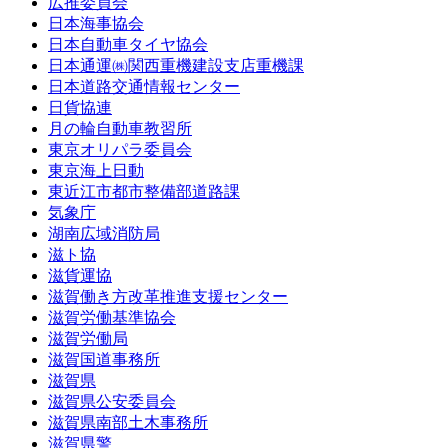
広推委員会
日本海事協会
日本自動車タイヤ協会
日本通運㈱関西重機建設支店重機課
日本道路交通情報センター
日貨協連
月の輪自動車教習所
東京オリパラ委員会
東京海上日動
東近江市都市整備部道路課
気象庁
湖南広域消防局
滋ト協
滋貨運協
滋賀働き方改革推進支援センター
滋賀労働基準協会
滋賀労働局
滋賀国道事務所
滋賀県
滋賀県公安委員会
滋賀県南部土木事務所
滋賀県警