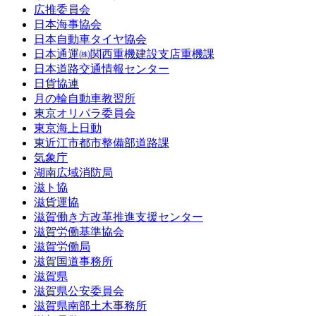
広推委員会
日本海事協会
日本自動車タイヤ協会
日本通運㈱関西重機建設支店重機課
日本道路交通情報センター
日貨協連
月の輪自動車教習所
東京オリパラ委員会
東京海上日動
東近江市都市整備部道路課
気象庁
湖南広域消防局
滋ト協
滋貨運協
滋賀働き方改革推進支援センター
滋賀労働基準協会
滋賀労働局
滋賀国道事務所
滋賀県
滋賀県公安委員会
滋賀県南部土木事務所