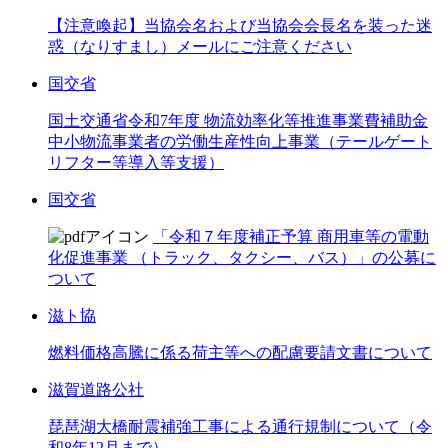
【注意喚起】当協会名および当協会会長名を装った迷
惑（なりすまし）メールにご注意ください
国交省
国土交通省令和7年度 物流効率化等推進事業費補助金
中小物流事業者の労働生産性向上事業（テールゲート
リフター等導入等支援）
国交省
「令和７年度補正予算 商用車等の電動
化促進事業 （トラック、タクシー、バス）」の公募に
ついて
滋ト協
燃料価格高騰に係る荷主等への配慮要請文書について
滋賀道路公社
琵琶湖大橋耐震補強工事による通行規制について（令
和8年12月まで）