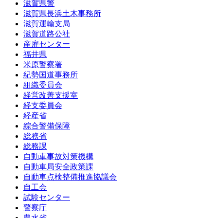
滋賀県警
滋賀県長浜土木事務所
滋賀運輸支局
滋賀道路公社
産雇センター
福井県
米原警察署
紀勢国道事務所
組織委員会
経営改善支援室
経支委員会
経産省
綜合警備保障
総務省
総務課
自動車事故対策機構
自動車局安全政策課
自動車点検整備推進協議会
自工会
試験センター
警察庁
農水省