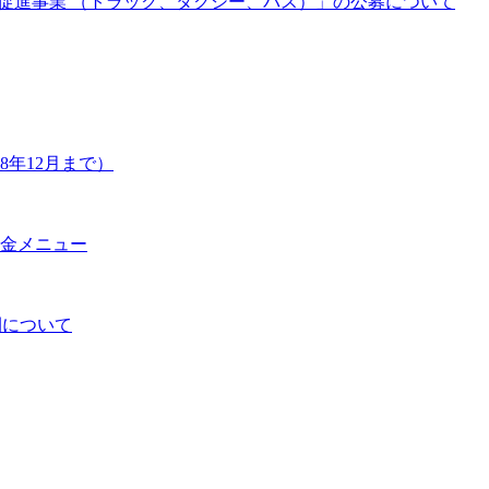
促進事業 （トラック、タクシー、バス）」の公募について
年12月まで）
金メニュー
開について