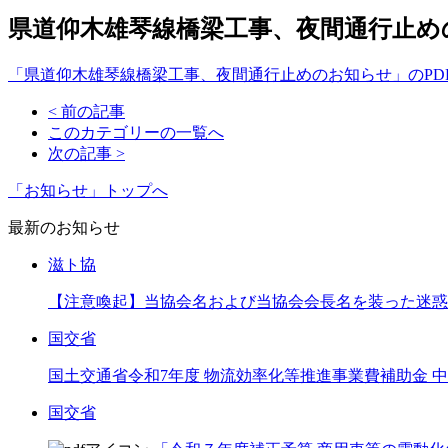
県道仰木雄琴線橋梁工事、夜間通行止め
「県道仰木雄琴線橋梁工事、夜間通行止めのお知らせ」のPD
< 前の記事
このカテゴリーの一覧へ
次の記事 >
「お知らせ」トップへ
最新のお知らせ
滋ト協
【注意喚起】当協会名および当協会会長名を装った迷惑
国交省
国土交通省令和7年度 物流効率化等推進事業費補助金
国交省