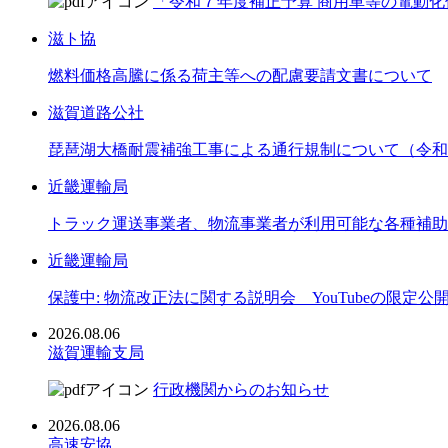
「令和７年度補正予算 商用車等の電動化
滋ト協
燃料価格高騰に係る荷主等への配慮要請文書について
滋賀道路公社
琵琶湖大橋耐震補強工事による通行規制について（令和8
近畿運輸局
トラック運送事業者、物流事業者が利用可能な各種補助
近畿運輸局
保護中: 物流改正法に関する説明会 YouTubeの限定公
2026.08.06
滋賀運輸支局
行政機関からのお知らせ
2026.08.06
高速安協