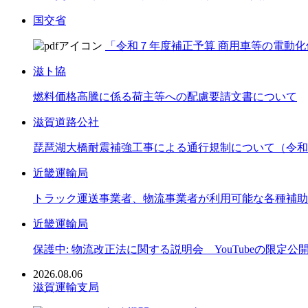
国交省
「令和７年度補正予算 商用車等の電動化
滋ト協
燃料価格高騰に係る荷主等への配慮要請文書について
滋賀道路公社
琵琶湖大橋耐震補強工事による通行規制について（令和8
近畿運輸局
トラック運送事業者、物流事業者が利用可能な各種補助
近畿運輸局
保護中: 物流改正法に関する説明会 YouTubeの限定公
2026.08.06
滋賀運輸支局