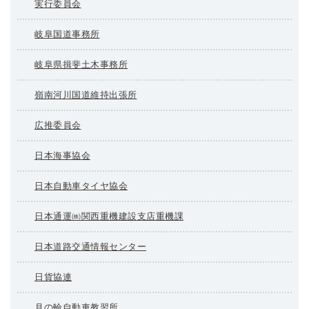
実行委員会
岐阜国道事務所
岐阜県揖斐土木事務所
嶺南河川国道維持出張所
広推委員会
日本海事協会
日本自動車タイヤ協会
日本通運㈱関西重機建設支店重機課
日本道路交通情報センター
日貨協連
月の輪自動車教習所