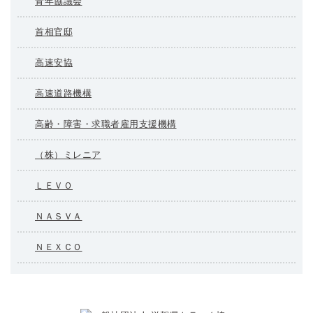
青年協議会
首相官邸
高速安協
高速道路機構
高齢・障害・求職者雇用支援機構
（株）ミレニア
ＬＥＶＯ
ＮＡＳＶＡ
ＮＥＸＣＯ