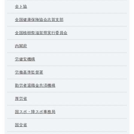
全ト協
全国健康保険協会志賀支部
全国植樹祭滋賀県実行委員会
内閣府
労健安機構
労働基準監督署
勤労者退職金共済機構
厚労省
国スポ・障スポ事務局
国交省