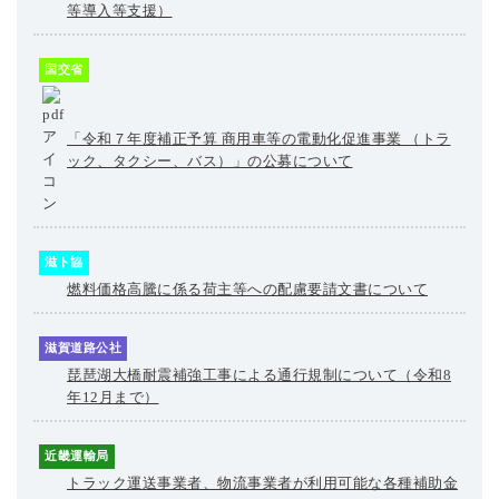
等導入等支援）
国交省
「令和７年度補正予算 商用車等の電動化促進事業 （トラ
ック、タクシー、バス）」の公募について
滋ト協
燃料価格高騰に係る荷主等への配慮要請文書について
滋賀道路公社
琵琶湖大橋耐震補強工事による通行規制について（令和8
年12月まで）
近畿運輸局
トラック運送事業者、物流事業者が利用可能な各種補助金