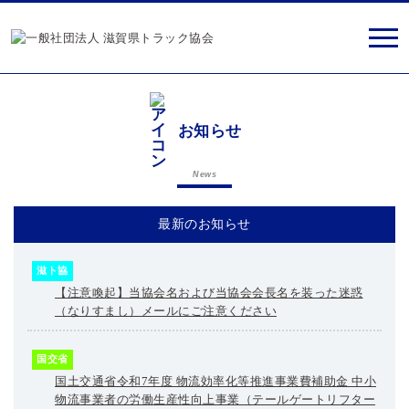
お知らせ
News
最新のお知らせ
滋ト協
【注意喚起】当協会名および当協会会長名を装った迷惑
（なりすまし）メールにご注意ください
国交省
国土交通省令和7年度 物流効率化等推進事業費補助金 中小
物流事業者の労働生産性向上事業（テールゲートリフター