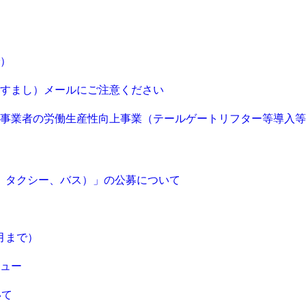
で）
すまし）メールにご注意ください
物流事業者の労働生産性向上事業（テールゲートリフター等導入
ク、タクシー、バス）」の公募について
月まで）
ュー
いて