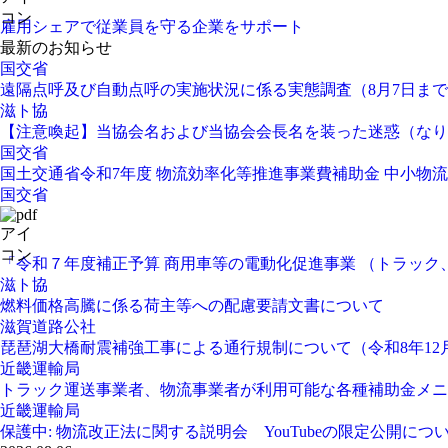
雇用シェアで従業員を守る企業をサポート
最新のお知らせ
国交省
遠隔点呼及び自動点呼の実施状況に係る実態調査（8月7日ま
滋ト協
【注意喚起】当協会名および当協会会長名を装った迷惑（なり
国交省
国土交通省令和7年度 物流効率化等推進事業費補助金 中小
国交省
「令和７年度補正予算 商用車等の電動化促進事業 （トラッ
滋ト協
燃料価格高騰に係る荷主等への配慮要請文書について
滋賀道路公社
琵琶湖大橋耐震補強工事による通行規制について（令和8年12
近畿運輸局
トラック運送事業者、物流事業者が利用可能な各種補助金メニ
近畿運輸局
保護中: 物流改正法に関する説明会 YouTubeの限定公開につ