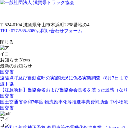
〒524-0104 滋賀県守山市木浜町2298番地の4
TEL: 077-585-8080
お問い合わせフォーム
閉じる
お知らせ
News
最新のお知らせ
国交省
遠隔点呼及び自動点呼の実施状況に係る実態調査（8月7日ま
滋ト協
【注意喚起】当協会名および当協会会長名を装った迷惑（なり
国交省
国土交通省令和7年度 物流効率化等推進事業費補助金 中小
国交省
「令和７年度補正予算 商用車等の電動化促進事業 （トラッ