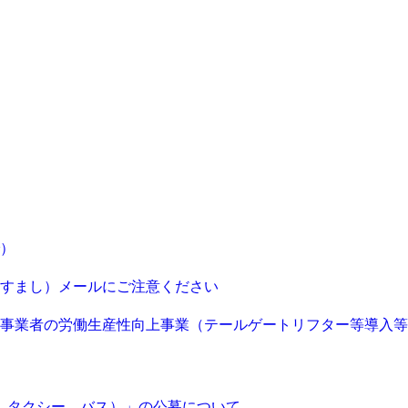
で）
すまし）メールにご注意ください
物流事業者の労働生産性向上事業（テールゲートリフター等導入
ク、タクシー、バス）」の公募について