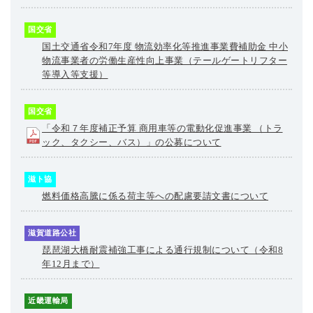
国交省
国土交通省令和7年度 物流効率化等推進事業費補助金 中小
物流事業者の労働生産性向上事業（テールゲートリフター
等導入等支援）
国交省
「令和７年度補正予算 商用車等の電動化促進事業 （トラ
ック、タクシー、バス）」の公募について
滋ト協
燃料価格高騰に係る荷主等への配慮要請文書について
滋賀道路公社
琵琶湖大橋耐震補強工事による通行規制について（令和8
年12月まで）
近畿運輸局