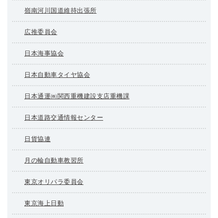
嶺南河川国道維持出張所
広推委員会
日本海事協会
日本自動車タイヤ協会
日本通運㈱関西重機建設支店重機課
日本道路交通情報センター
日貨協連
月の輪自動車教習所
東京オリパラ委員会
東京海上日動