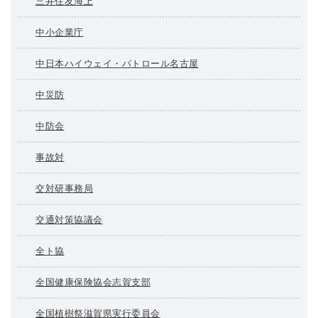
三井住友海上
中小企業庁
中日本ハイウェイ・パトロール名古屋
中災防
中防会
事故対
交対研事務局
交通対策協議会
全ト協
全国健康保険協会志賀支部
全国植樹祭滋賀県実行委員会