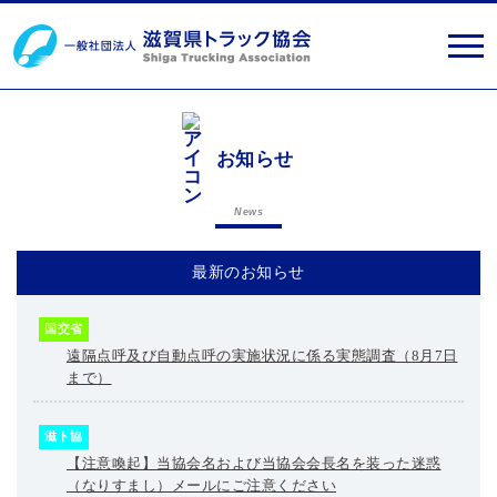
お知らせ
News
最新のお知らせ
国交省
遠隔点呼及び自動点呼の実施状況に係る実態調査（8月7日
まで）
滋ト協
【注意喚起】当協会名および当協会会長名を装った迷惑
（なりすまし）メールにご注意ください