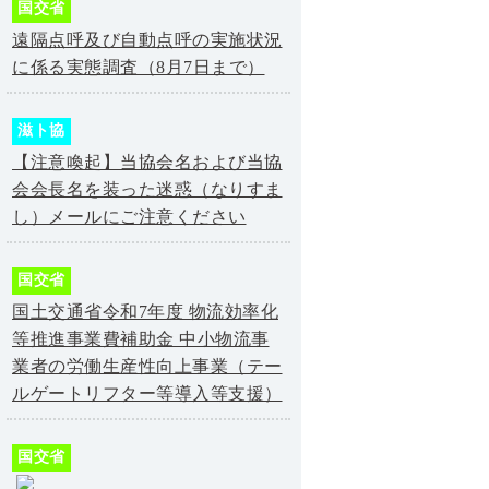
国交省
遠隔点呼及び自動点呼の実施状況
に係る実態調査（8月7日まで）
滋ト協
【注意喚起】当協会名および当協
会会長名を装った迷惑（なりすま
し）メールにご注意ください
国交省
国土交通省令和7年度 物流効率化
等推進事業費補助金 中小物流事
業者の労働生産性向上事業（テー
ルゲートリフター等導入等支援）
国交省