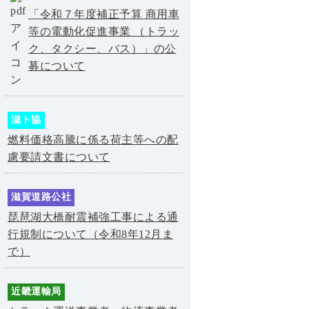
「令和７年度補正予算 商用車
等の電動化促進事業 （トラッ
ク、タクシー、バス）」の公
募について
滋ト協
燃料価格高騰に係る荷主等への配
慮要請文書について
滋賀道路公社
琵琶湖大橋耐震補強工事による通
行規制について（令和8年12月ま
で）
近畿運輸局