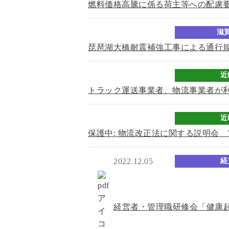
燃料価格高騰に係る荷主等への配慮
滋
琵琶湖大橋耐震補強工事による通行規
近
トラック運送事業者、物流事業者が
近
保護中: 物流改正法に関する説明会 Y
2022.12.05
経
経営者・管理職研修会「健康