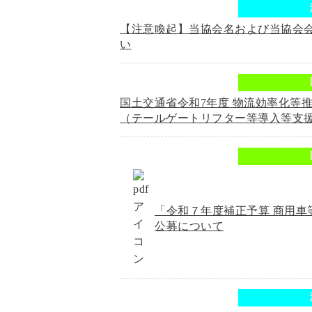
【注意喚起】当協会名および当協会
い
国土交通省令和7年度 物流効率化等
（テールゲートリフター等導入等支
「令和７年度補正予算 商用車
公募について