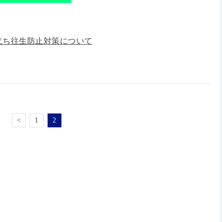
立ち往生防止対策について
<
1
2