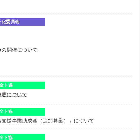
正化委員会
会の開催について
全ト協
徹底について
全ト協
備支援事業助成金（追加募集）」について
全ト協