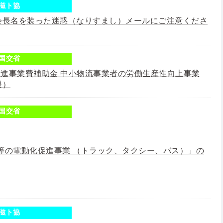
滋ト協
会長名を装った迷惑（なりすまし）メールにご注意くださ
国交省
推進事業費補助金 中小物流事業者の労働生産性向上事業
援）
国交省
等の電動化促進事業 （トラック、タクシー、バス）」の
滋ト協