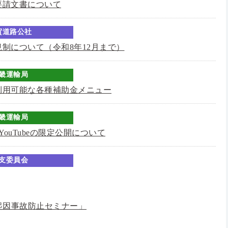
要請文書について
賀道路公社
制について（令和8年12月まで）
畿運輸局
利用可能な各種補助金メニュー
畿運輸局
ouTubeの限定公開について
支委員会
起因事故防止セミナー」