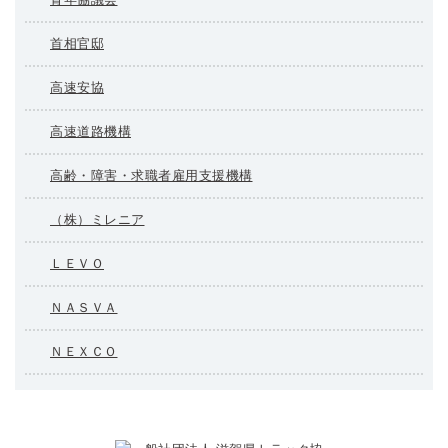
首相官邸
高速安協
高速道路機構
高齢・障害・求職者雇用支援機構
（株）ミレニア
ＬＥＶＯ
ＮＡＳＶＡ
ＮＥＸＣＯ