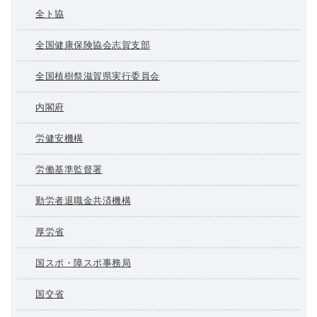
全ト協
全国健康保険協会志賀支部
全国植樹祭滋賀県実行委員会
内閣府
労健安機構
労働基準監督署
勤労者退職金共済機構
厚労省
国スポ・障スポ事務局
国交省