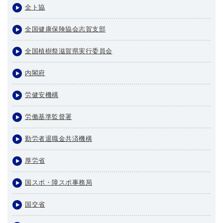
全ト協
全国健康保険協会志賀支部
全国植樹祭滋賀県実行委員会
内閣府
労健安機構
労働基準監督署
勤労者退職金共済機構
厚労省
国スポ・障スポ事務局
国交省