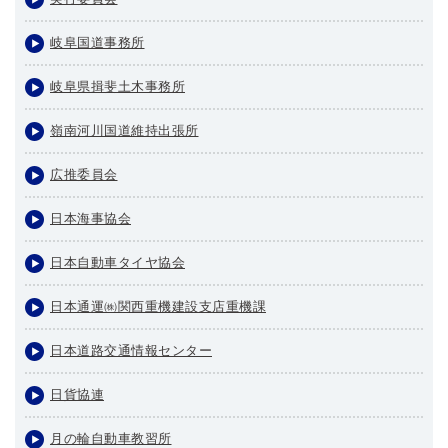
岐阜国道事務所
岐阜県揖斐土木事務所
嶺南河川国道維持出張所
広推委員会
日本海事協会
日本自動車タイヤ協会
日本通運㈱関西重機建設支店重機課
日本道路交通情報センター
日貨協連
月の輪自動車教習所