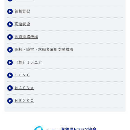
首相官邸
高速安協
高速道路機構
高齢・障害・求職者雇用支援機構
（株）ミレニア
ＬＥＶＯ
ＮＡＳＶＡ
ＮＥＸＣＯ