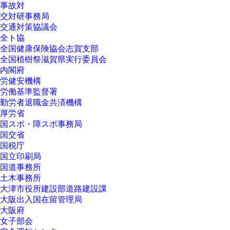
事故対
交対研事務局
交通対策協議会
全ト協
全国健康保険協会志賀支部
全国植樹祭滋賀県実行委員会
内閣府
労健安機構
労働基準監督署
勤労者退職金共済機構
厚労省
国スポ・障スポ事務局
国交省
国税庁
国立印刷局
国道事務所
土木事務所
大津市役所建設部道路建設課
大阪出入国在留管理局
大阪府
女子部会