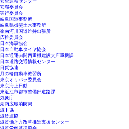
安全運転センター
安環委員会
実行委員会
岐阜国道事務所
岐阜県揖斐土木事務所
嶺南河川国道維持出張所
広推委員会
日本海事協会
日本自動車タイヤ協会
日本通運㈱関西重機建設支店重機課
日本道路交通情報センター
日貨協連
月の輪自動車教習所
東京オリパラ委員会
東京海上日動
東近江市都市整備部道路課
気象庁
湖南広域消防局
滋ト協
滋貨運協
滋賀働き方改革推進支援センター
滋賀労働基準協会