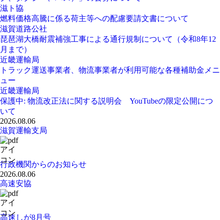
滋ト協
燃料価格高騰に係る荷主等への配慮要請文書について
滋賀道路公社
琵琶湖大橋耐震補強工事による通行規制について（令和8年12
月まで）
近畿運輸局
トラック運送事業者、物流事業者が利用可能な各種補助金メニ
ュー
近畿運輸局
保護中: 物流改正法に関する説明会 YouTubeの限定公開につ
いて
2026.08.06
滋賀運輸支局
行政機関からのお知らせ
2026.08.06
高速安協
高速しが8月号