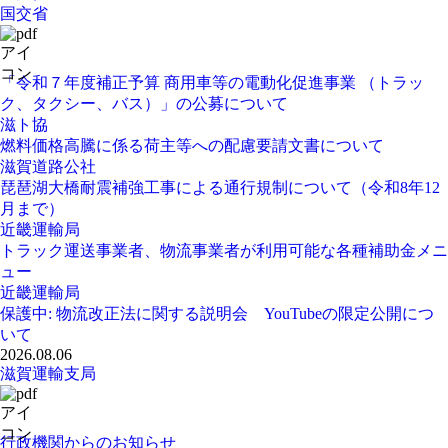
国交省
「令和７年度補正予算 商用車等の電動化促進事業 （トラッ
ク、タクシー、バス）」の公募について
滋ト協
燃料価格高騰に係る荷主等への配慮要請文書について
滋賀道路公社
琵琶湖大橋耐震補強工事による通行規制について（令和8年12
月まで）
近畿運輸局
トラック運送事業者、物流事業者が利用可能な各種補助金メニ
ュー
近畿運輸局
保護中: 物流改正法に関する説明会 YouTubeの限定公開につ
いて
2026.08.06
滋賀運輸支局
行政機関からのお知らせ