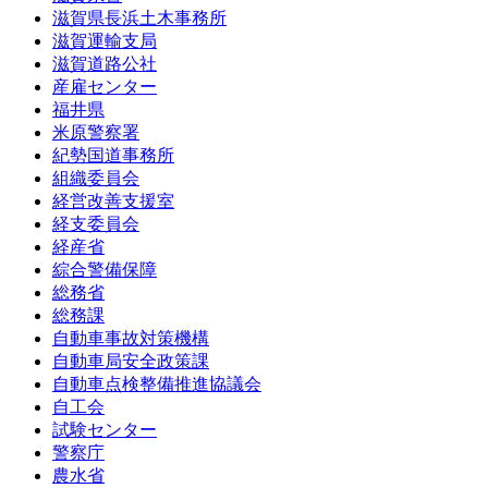
滋賀県長浜土木事務所
滋賀運輸支局
滋賀道路公社
産雇センター
福井県
米原警察署
紀勢国道事務所
組織委員会
経営改善支援室
経支委員会
経産省
綜合警備保障
総務省
総務課
自動車事故対策機構
自動車局安全政策課
自動車点検整備推進協議会
自工会
試験センター
警察庁
農水省