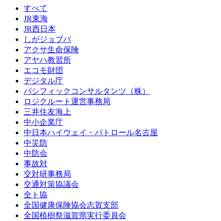
すべて
JR東海
JR西日本
しがジョブパ
アクサ生命保険
アヤハ教習所
エコモ財団
デジタル庁
パシフィックコンサルタンツ（株）
ロジクルート運営事務局
三井住友海上
中小企業庁
中日本ハイウェイ・パトロール名古屋
中災防
中防会
事故対
交対研事務局
交通対策協議会
全ト協
全国健康保険協会志賀支部
全国植樹祭滋賀県実行委員会