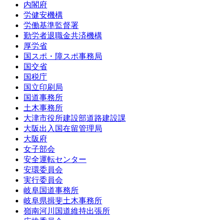
内閣府
労健安機構
労働基準監督署
勤労者退職金共済機構
厚労省
国スポ・障スポ事務局
国交省
国税庁
国立印刷局
国道事務所
土木事務所
大津市役所建設部道路建設課
大阪出入国在留管理局
大阪府
女子部会
安全運転センター
安環委員会
実行委員会
岐阜国道事務所
岐阜県揖斐土木事務所
嶺南河川国道維持出張所