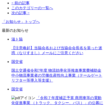
< 前の記事
このカテゴリーの一覧へ
次の記事 >
「お知らせ」トップへ
最新のお知らせ
滋ト協
【注意喚起】当協会名および当協会会長名を装った迷
惑（なりすまし）メールにご注意ください
国交省
国土交通省令和7年度 物流効率化等推進事業費補助金
中小物流事業者の労働生産性向上事業（テールゲート
リフター等導入等支援）
国交省
「令和７年度補正予算 商用車等の電動
化促進事業 （トラック、タクシー、バス）」の公募に