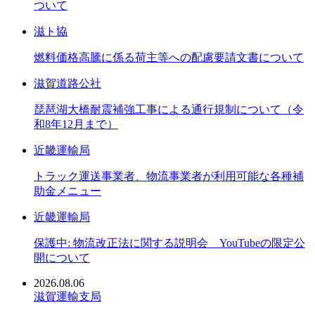
ついて
滋ト協
燃料価格高騰に係る荷主等への配慮要請文書について
滋賀道路公社
琵琶湖大橋耐震補強工事による通行規制について（令
和8年12月まで）
近畿運輸局
トラック運送事業者、物流事業者が利用可能な各種補
助金メニュー
近畿運輸局
保護中: 物流改正法に関する説明会 YouTubeの限定公
開について
2026.08.06
滋賀運輸支局