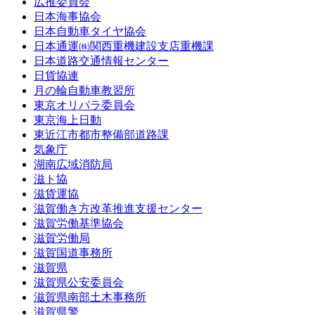
広推委員会
日本海事協会
日本自動車タイヤ協会
日本通運㈱関西重機建設支店重機課
日本道路交通情報センター
日貨協連
月の輪自動車教習所
東京オリパラ委員会
東京海上日動
東近江市都市整備部道路課
気象庁
湖南広域消防局
滋ト協
滋貨運協
滋賀働き方改革推進支援センター
滋賀労働基準協会
滋賀労働局
滋賀国道事務所
滋賀県
滋賀県公安委員会
滋賀県南部土木事務所
滋賀県警