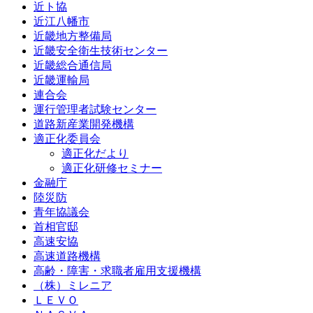
近ト協
近江八幡市
近畿地方整備局
近畿安全衛生技術センター
近畿総合通信局
近畿運輸局
連合会
運行管理者試験センター
道路新産業開発機構
適正化委員会
適正化だより
適正化研修セミナー
金融庁
陸災防
青年協議会
首相官邸
高速安協
高速道路機構
高齢・障害・求職者雇用支援機構
（株）ミレニア
ＬＥＶＯ