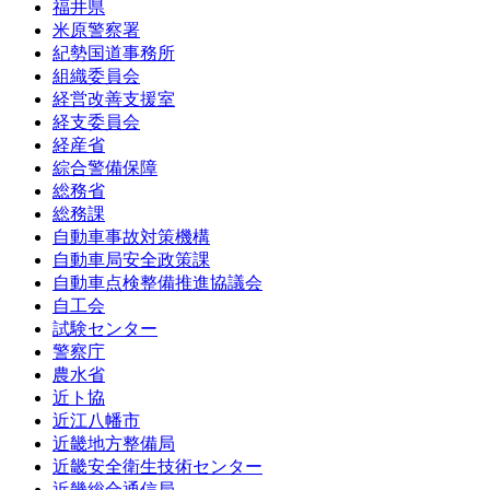
福井県
米原警察署
紀勢国道事務所
組織委員会
経営改善支援室
経支委員会
経産省
綜合警備保障
総務省
総務課
自動車事故対策機構
自動車局安全政策課
自動車点検整備推進協議会
自工会
試験センター
警察庁
農水省
近ト協
近江八幡市
近畿地方整備局
近畿安全衛生技術センター
近畿総合通信局