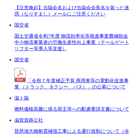
【注意喚起】当協会名および当協会会長名を装った迷
惑（なりすまし）メールにご注意ください
国交省
国土交通省令和7年度 物流効率化等推進事業費補助金
中小物流事業者の労働生産性向上事業（テールゲート
リフター等導入等支援）
国交省
「令和７年度補正予算 商用車等の電動化促進事
業 （トラック、タクシー、バス）」の公募について
滋ト協
燃料価格高騰に係る荷主等への配慮要請文書について
滋賀道路公社
琵琶湖大橋耐震補強工事による通行規制について（令