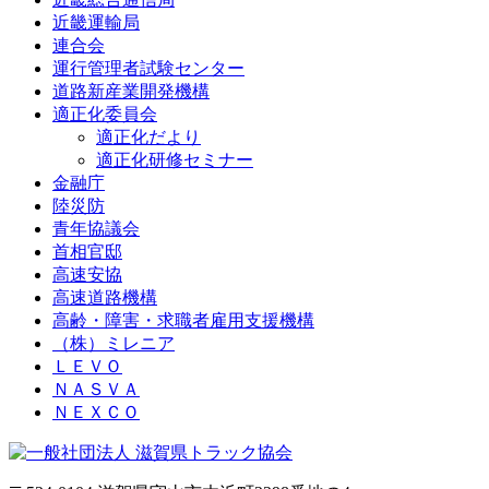
近畿運輸局
連合会
運行管理者試験センター
道路新産業開発機構
適正化委員会
適正化だより
適正化研修セミナー
金融庁
陸災防
青年協議会
首相官邸
高速安協
高速道路機構
高齢・障害・求職者雇用支援機構
（株）ミレニア
ＬＥＶＯ
ＮＡＳＶＡ
ＮＥＸＣＯ