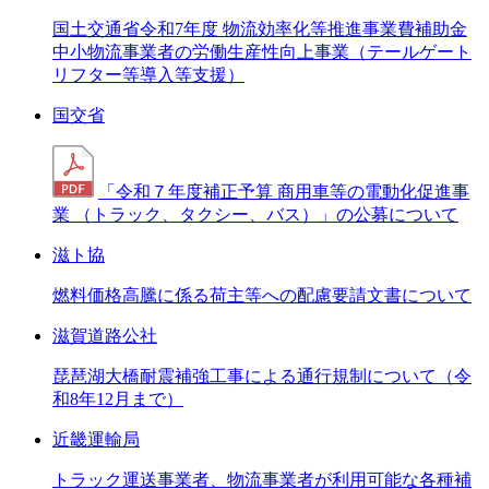
国土交通省令和7年度 物流効率化等推進事業費補助金
中小物流事業者の労働生産性向上事業（テールゲート
リフター等導入等支援）
国交省
「令和７年度補正予算 商用車等の電動化促進事
業 （トラック、タクシー、バス）」の公募について
滋ト協
燃料価格高騰に係る荷主等への配慮要請文書について
滋賀道路公社
琵琶湖大橋耐震補強工事による通行規制について（令
和8年12月まで）
近畿運輸局
トラック運送事業者、物流事業者が利用可能な各種補