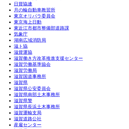
日貨協連
月の輪自動車教習所
東京オリパラ委員会
東京海上日動
東近江市都市整備部道路課
気象庁
湖南広域消防局
滋ト協
滋貨運協
滋賀働き方改革推進支援センター
滋賀労働基準協会
滋賀労働局
滋賀国道事務所
滋賀県
滋賀県公安委員会
滋賀県南部土木事務所
滋賀県警
滋賀県長浜土木事務所
滋賀運輸支局
滋賀道路公社
産雇センター