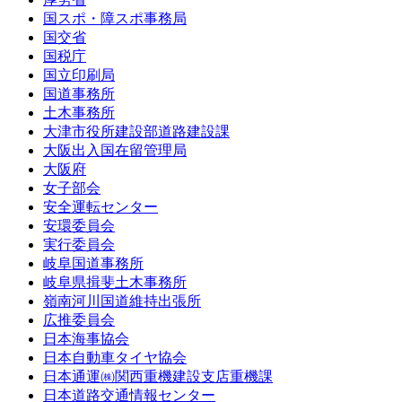
国スポ・障スポ事務局
国交省
国税庁
国立印刷局
国道事務所
土木事務所
大津市役所建設部道路建設課
大阪出入国在留管理局
大阪府
女子部会
安全運転センター
安環委員会
実行委員会
岐阜国道事務所
岐阜県揖斐土木事務所
嶺南河川国道維持出張所
広推委員会
日本海事協会
日本自動車タイヤ協会
日本通運㈱関西重機建設支店重機課
日本道路交通情報センター