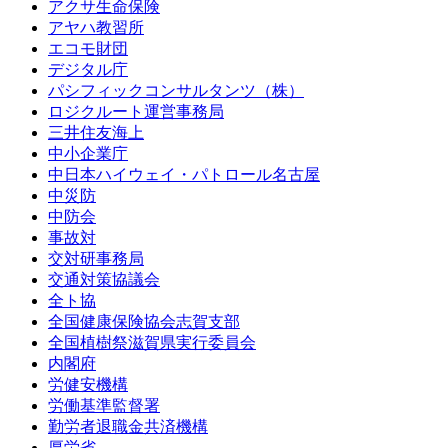
アクサ生命保険
アヤハ教習所
エコモ財団
デジタル庁
パシフィックコンサルタンツ（株）
ロジクルート運営事務局
三井住友海上
中小企業庁
中日本ハイウェイ・パトロール名古屋
中災防
中防会
事故対
交対研事務局
交通対策協議会
全ト協
全国健康保険協会志賀支部
全国植樹祭滋賀県実行委員会
内閣府
労健安機構
労働基準監督署
勤労者退職金共済機構
厚労省