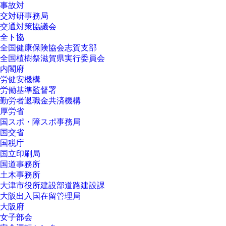
事故対
交対研事務局
交通対策協議会
全ト協
全国健康保険協会志賀支部
全国植樹祭滋賀県実行委員会
内閣府
労健安機構
労働基準監督署
勤労者退職金共済機構
厚労省
国スポ・障スポ事務局
国交省
国税庁
国立印刷局
国道事務所
土木事務所
大津市役所建設部道路建設課
大阪出入国在留管理局
大阪府
女子部会