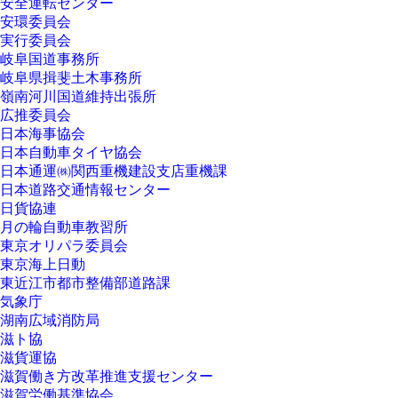
安全運転センター
安環委員会
実行委員会
岐阜国道事務所
岐阜県揖斐土木事務所
嶺南河川国道維持出張所
広推委員会
日本海事協会
日本自動車タイヤ協会
日本通運㈱関西重機建設支店重機課
日本道路交通情報センター
日貨協連
月の輪自動車教習所
東京オリパラ委員会
東京海上日動
東近江市都市整備部道路課
気象庁
湖南広域消防局
滋ト協
滋貨運協
滋賀働き方改革推進支援センター
滋賀労働基準協会