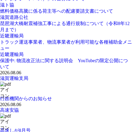
滋ト協
燃料価格高騰に係る荷主等への配慮要請文書について
滋賀道路公社
琵琶湖大橋耐震補強工事による通行規制について（令和8年12
月まで）
近畿運輸局
トラック運送事業者、物流事業者が利用可能な各種補助金メニ
ュー
近畿運輸局
保護中: 物流改正法に関する説明会 YouTubeの限定公開につ
いて
2026.08.06
滋賀運輸支局
行政機関からのお知らせ
2026.08.06
高速安協
高速しが8月号