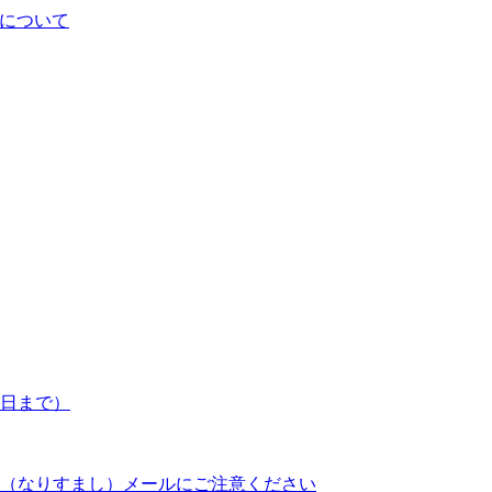
について
7日まで）
（なりすまし）メールにご注意ください