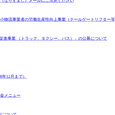
（なりすまし）メールにご注意ください
 中小物流事業者の労働生産性向上事業（テールゲートリフター
促進事業 （トラック、タクシー、バス）」の公募について
年12月まで）
金メニュー
開について