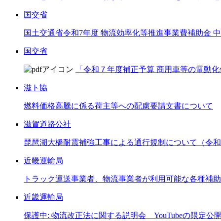
国交省
国土交通省令和7年度 物流効率化等推進事業費補助金
国交省
「令和７年度補正予算 商用車等の電動化
滋ト協
燃料価格高騰に係る荷主等への配慮要請文書について
滋賀道路公社
琵琶湖大橋耐震補強工事による通行規制について（令和8
近畿運輸局
トラック運送事業者、物流事業者が利用可能な各種補助
近畿運輸局
保護中: 物流改正法に関する説明会 YouTubeの限定公