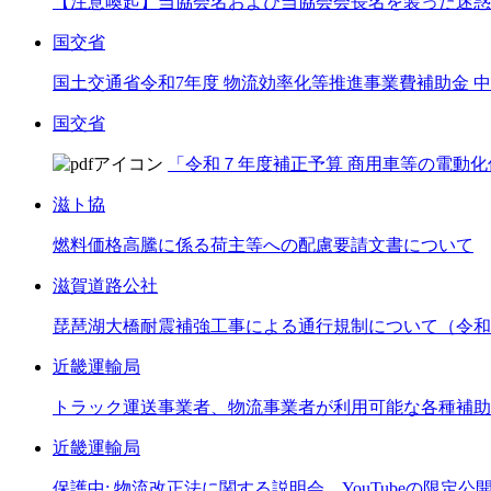
【注意喚起】当協会名および当協会会長名を装った迷惑
国交省
国土交通省令和7年度 物流効率化等推進事業費補助金
国交省
「令和７年度補正予算 商用車等の電動化
滋ト協
燃料価格高騰に係る荷主等への配慮要請文書について
滋賀道路公社
琵琶湖大橋耐震補強工事による通行規制について（令和8
近畿運輸局
トラック運送事業者、物流事業者が利用可能な各種補助
近畿運輸局
保護中: 物流改正法に関する説明会 YouTubeの限定公