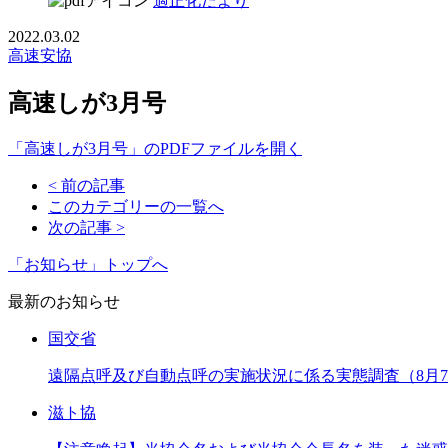
適正化だより
2022.03.02
高速安協
高速しが3月号
「高速しが3月号」のPDFファイルを開く
< 前の記事
このカテゴリーの一覧へ
次の記事 >
「お知らせ」トップへ
最新のお知らせ
国交省
遠隔点呼及び自動点呼の実施状況に係る実態調査（8月
滋ト協