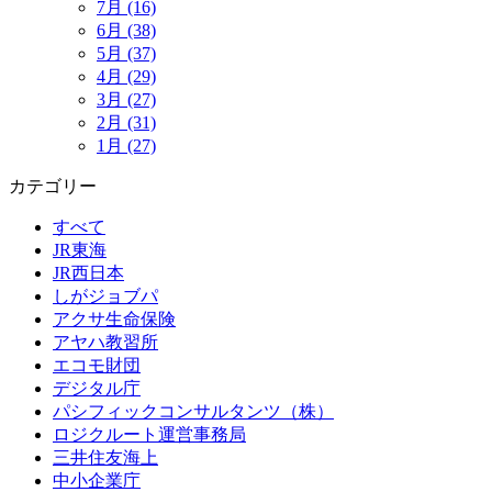
7月 (16)
6月 (38)
5月 (37)
4月 (29)
3月 (27)
2月 (31)
1月 (27)
カテゴリー
すべて
JR東海
JR西日本
しがジョブパ
アクサ生命保険
アヤハ教習所
エコモ財団
デジタル庁
パシフィックコンサルタンツ（株）
ロジクルート運営事務局
三井住友海上
中小企業庁