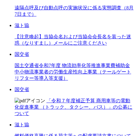
遠隔点呼及び自動点呼の実施状況に係る実態調査（8月
7日まで）
滋ト協
【注意喚起】当協会名および当協会会長名を装った迷
惑（なりすまし）メールにご注意ください
国交省
国土交通省令和7年度 物流効率化等推進事業費補助金
中小物流事業者の労働生産性向上事業（テールゲート
リフター等導入等支援）
国交省
「令和７年度補正予算 商用車等の電動
化促進事業 （トラック、タクシー、バス）」の公募に
ついて
滋ト協
燃料価格高騰に係る荷主等への配慮要請文書について