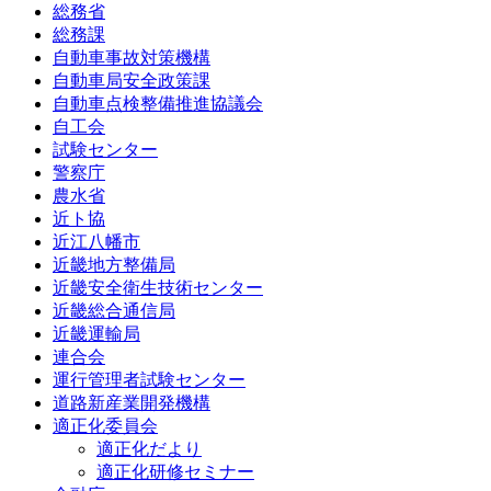
総務省
総務課
自動車事故対策機構
自動車局安全政策課
自動車点検整備推進協議会
自工会
試験センター
警察庁
農水省
近ト協
近江八幡市
近畿地方整備局
近畿安全衛生技術センター
近畿総合通信局
近畿運輸局
連合会
運行管理者試験センター
道路新産業開発機構
適正化委員会
適正化だより
適正化研修セミナー