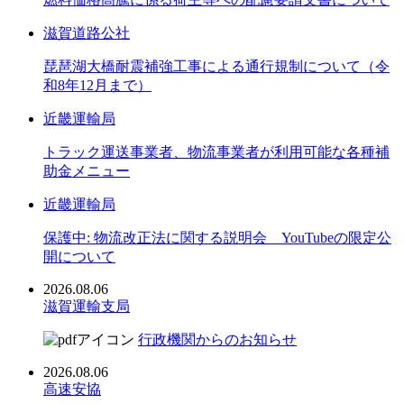
滋賀道路公社
琵琶湖大橋耐震補強工事による通行規制について（令
和8年12月まで）
近畿運輸局
トラック運送事業者、物流事業者が利用可能な各種補
助金メニュー
近畿運輸局
保護中: 物流改正法に関する説明会 YouTubeの限定公
開について
2026.08.06
滋賀運輸支局
行政機関からのお知らせ
2026.08.06
高速安協