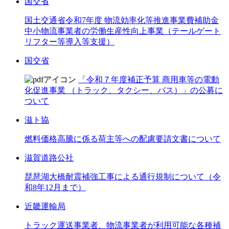
国交省
国土交通省令和7年度 物流効率化等推進事業費補助金
中小物流事業者の労働生産性向上事業（テールゲート
リフター等導入等支援）
国交省
「令和７年度補正予算 商用車等の電動
化促進事業 （トラック、タクシー、バス）」の公募に
ついて
滋ト協
燃料価格高騰に係る荷主等への配慮要請文書について
滋賀道路公社
琵琶湖大橋耐震補強工事による通行規制について（令
和8年12月まで）
近畿運輸局
トラック運送事業者、物流事業者が利用可能な各種補