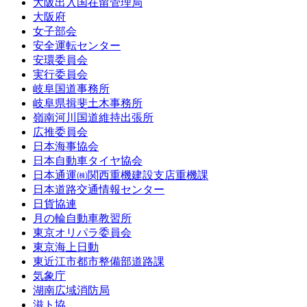
大阪出入国在留管理局
大阪府
女子部会
安全運転センター
安環委員会
実行委員会
岐阜国道事務所
岐阜県揖斐土木事務所
嶺南河川国道維持出張所
広推委員会
日本海事協会
日本自動車タイヤ協会
日本通運㈱関西重機建設支店重機課
日本道路交通情報センター
日貨協連
月の輪自動車教習所
東京オリパラ委員会
東京海上日動
東近江市都市整備部道路課
気象庁
湖南広域消防局
滋ト協