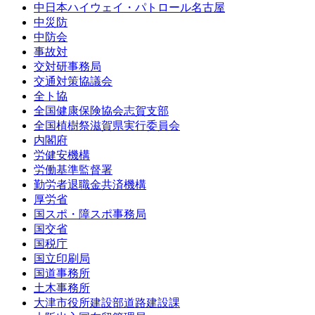
中日本ハイウェイ・パトロール名古屋
中災防
中防会
事故対
交対研事務局
交通対策協議会
全ト協
全国健康保険協会志賀支部
全国植樹祭滋賀県実行委員会
内閣府
労健安機構
労働基準監督署
勤労者退職金共済機構
厚労省
国スポ・障スポ事務局
国交省
国税庁
国立印刷局
国道事務所
土木事務所
大津市役所建設部道路建設課