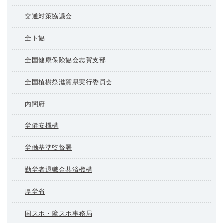
交通対策協議会
全ト協
全国健康保険協会志賀支部
全国植樹祭滋賀県実行委員会
内閣府
労健安機構
労働基準監督署
勤労者退職金共済機構
厚労省
国スポ・障スポ事務局