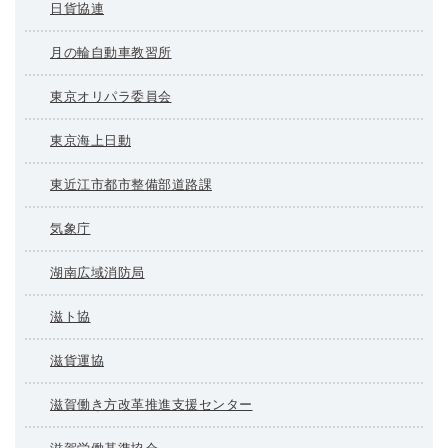
日貨協連
月の輪自動車教習所
東京オリパラ委員会
東京海上日動
東近江市都市整備部道路課
気象庁
湖南広域消防局
滋ト協
滋貨運協
滋賀働き方改革推進支援センター