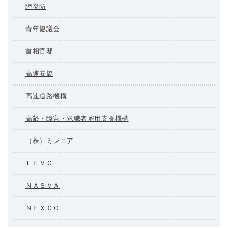
陸災防
青年協議会
首相官邸
高速安協
高速道路機構
高齢・障害・求職者雇用支援機構
（株）ミレニア
ＬＥＶＯ
ＮＡＳＶＡ
ＮＥＸＣＯ