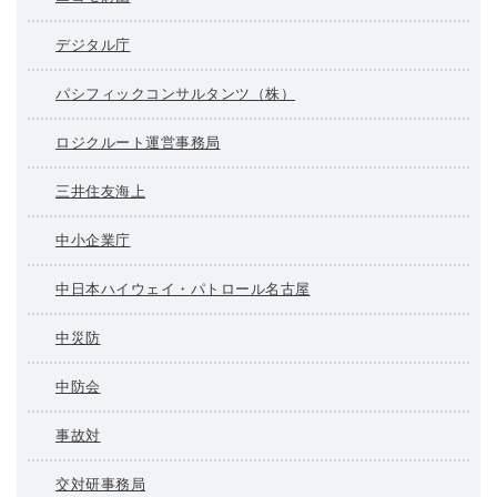
デジタル庁
パシフィックコンサルタンツ（株）
ロジクルート運営事務局
三井住友海上
中小企業庁
中日本ハイウェイ・パトロール名古屋
中災防
中防会
事故対
交対研事務局