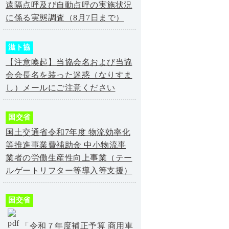
遠隔点呼及び自動点呼の実施状況
に係る実態調査（8月7日まで）
滋ト協
【注意喚起】当協会名および当協
会会長名を装った迷惑（なりすま
し）メールにご注意ください
国交省
国土交通省令和7年度 物流効率化
等推進事業費補助金 中小物流事
業者の労働生産性向上事業（テー
ルゲートリフター等導入等支援）
国交省
「令和７年度補正予算 商用車