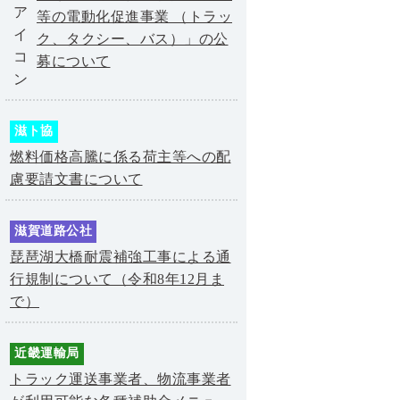
等の電動化促進事業 （トラッ
ク、タクシー、バス）」の公
募について
滋ト協
燃料価格高騰に係る荷主等への配
慮要請文書について
滋賀道路公社
琵琶湖大橋耐震補強工事による通
行規制について（令和8年12月ま
で）
近畿運輸局
トラック運送事業者、物流事業者