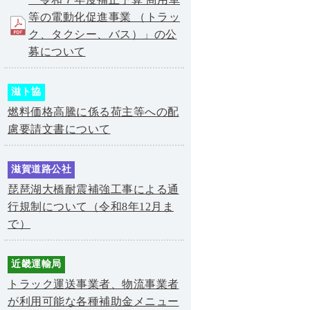
等の電動化促進事業 （トラッ
ク、タクシー、バス）」の公
募について
滋ト協
燃料価格高騰に係る荷主等への配
慮要請文書について
滋賀道路公社
琵琶湖大橋耐震補強工事による通
行規制について（令和8年12月ま
で）
近畿運輸局
トラック運送事業者、物流事業者
が利用可能な各種補助金メニュー