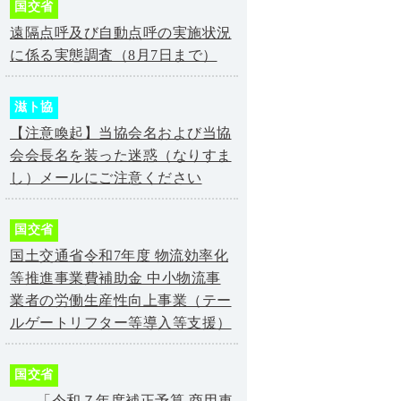
国交省
遠隔点呼及び自動点呼の実施状況
に係る実態調査（8月7日まで）
滋ト協
【注意喚起】当協会名および当協
会会長名を装った迷惑（なりすま
し）メールにご注意ください
国交省
国土交通省令和7年度 物流効率化
等推進事業費補助金 中小物流事
業者の労働生産性向上事業（テー
ルゲートリフター等導入等支援）
国交省
「令和７年度補正予算 商用車