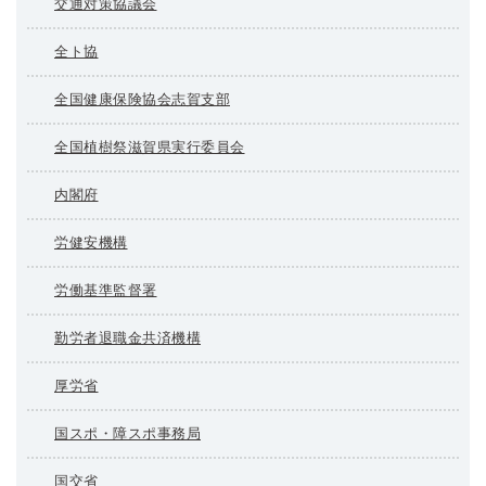
交通対策協議会
全ト協
全国健康保険協会志賀支部
全国植樹祭滋賀県実行委員会
内閣府
労健安機構
労働基準監督署
勤労者退職金共済機構
厚労省
国スポ・障スポ事務局
国交省