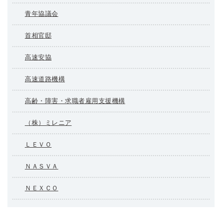
青年協議会
首相官邸
高速安協
高速道路機構
高齢・障害・求職者雇用支援機構
（株）ミレニア
ＬＥＶＯ
ＮＡＳＶＡ
ＮＥＸＣＯ