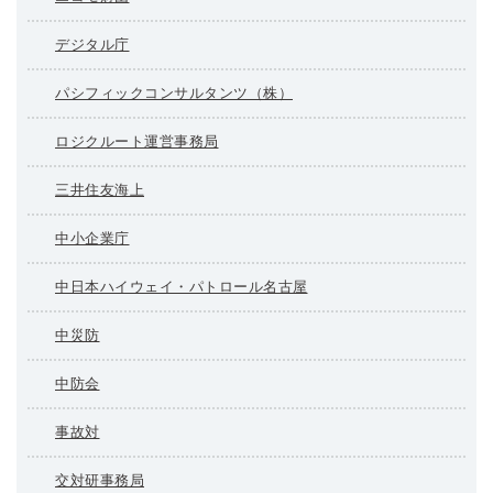
デジタル庁
パシフィックコンサルタンツ（株）
ロジクルート運営事務局
三井住友海上
中小企業庁
中日本ハイウェイ・パトロール名古屋
中災防
中防会
事故対
交対研事務局