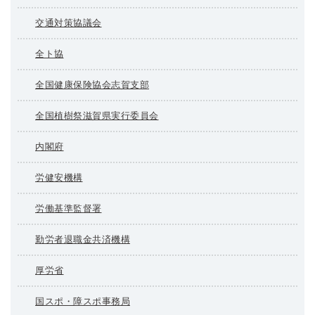
交通対策協議会
全ト協
全国健康保険協会志賀支部
全国植樹祭滋賀県実行委員会
内閣府
労健安機構
労働基準監督署
勤労者退職金共済機構
厚労省
国スポ・障スポ事務局