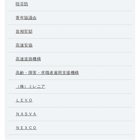
陸災防
青年協議会
首相官邸
高速安協
高速道路機構
高齢・障害・求職者雇用支援機構
（株）ミレニア
ＬＥＶＯ
ＮＡＳＶＡ
ＮＥＸＣＯ