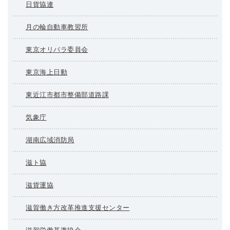
日貨協連
月の輪自動車教習所
東京オリパラ委員会
東京海上日動
東近江市都市整備部道路課
気象庁
湖南広域消防局
滋ト協
滋貨運協
滋賀働き方改革推進支援センター