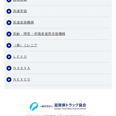
高速安協
高速道路機構
高齢・障害・求職者雇用支援機構
（株）ミレニア
ＬＥＶＯ
ＮＡＳＶＡ
ＮＥＸＣＯ