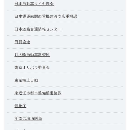
日本自動車タイヤ協会
日本通運㈱関西重機建設支店重機課
日本道路交通情報センター
日貨協連
月の輪自動車教習所
東京オリパラ委員会
東京海上日動
東近江市都市整備部道路課
気象庁
湖南広域消防局