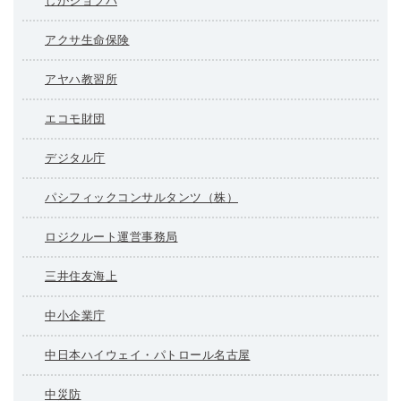
しがジョブパ
アクサ生命保険
アヤハ教習所
エコモ財団
デジタル庁
パシフィックコンサルタンツ（株）
ロジクルート運営事務局
三井住友海上
中小企業庁
中日本ハイウェイ・パトロール名古屋
中災防