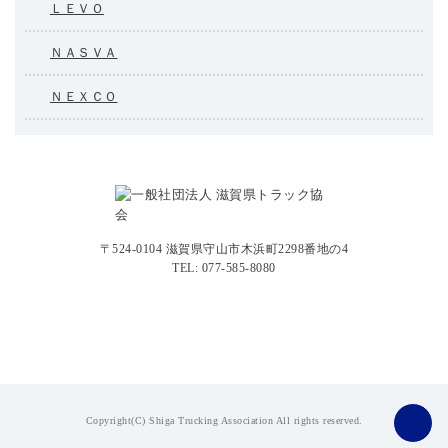
ＬＥＶＯ
ＮＡＳＶＡ
ＮＥＸＣＯ
〒524-0104 滋賀県守山市木浜町2298番地の4
TEL: 077-585-8080
Copyright(C) Shiga Trucking Association All rights reserved.