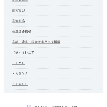
首相官邸
高速安協
高速道路機構
高齢・障害・求職者雇用支援機構
（株）ミレニア
ＬＥＶＯ
ＮＡＳＶＡ
ＮＥＸＣＯ