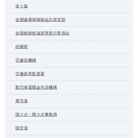
全ト協
全国健康保険協会志賀支部
全国植樹祭滋賀県実行委員会
内閣府
労健安機構
労働基準監督署
勤労者退職金共済機構
厚労省
国スポ・障スポ事務局
国交省