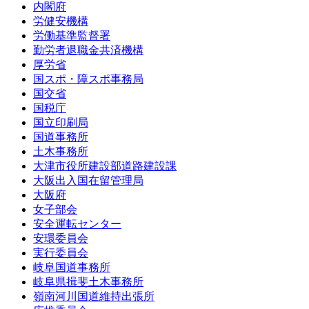
内閣府
労健安機構
労働基準監督署
勤労者退職金共済機構
厚労省
国スポ・障スポ事務局
国交省
国税庁
国立印刷局
国道事務所
土木事務所
大津市役所建設部道路建設課
大阪出入国在留管理局
大阪府
女子部会
安全運転センター
安環委員会
実行委員会
岐阜国道事務所
岐阜県揖斐土木事務所
嶺南河川国道維持出張所