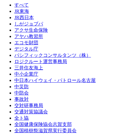
すべて
JR東海
JR西日本
しがジョブパ
アクサ生命保険
アヤハ教習所
エコモ財団
デジタル庁
パシフィックコンサルタンツ（株）
ロジクルート運営事務局
三井住友海上
中小企業庁
中日本ハイウェイ・パトロール名古屋
中災防
中防会
事故対
交対研事務局
交通対策協議会
全ト協
全国健康保険協会志賀支部
全国植樹祭滋賀県実行委員会