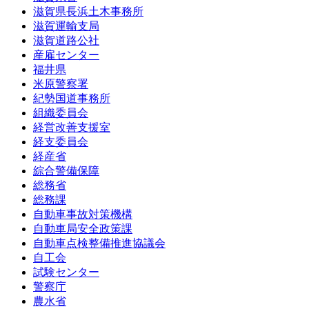
滋賀県長浜土木事務所
滋賀運輸支局
滋賀道路公社
産雇センター
福井県
米原警察署
紀勢国道事務所
組織委員会
経営改善支援室
経支委員会
経産省
綜合警備保障
総務省
総務課
自動車事故対策機構
自動車局安全政策課
自動車点検整備推進協議会
自工会
試験センター
警察庁
農水省