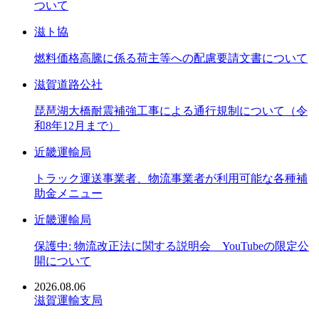
ついて
滋ト協
燃料価格高騰に係る荷主等への配慮要請文書について
滋賀道路公社
琵琶湖大橋耐震補強工事による通行規制について（令
和8年12月まで）
近畿運輸局
トラック運送事業者、物流事業者が利用可能な各種補
助金メニュー
近畿運輸局
保護中: 物流改正法に関する説明会 YouTubeの限定公
開について
2026.08.06
滋賀運輸支局