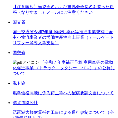
【注意喚起】当協会名および当協会会長名を装った迷
惑（なりすまし）メールにご注意ください
国交省
国土交通省令和7年度 物流効率化等推進事業費補助金
中小物流事業者の労働生産性向上事業（テールゲート
リフター等導入等支援）
国交省
「令和７年度補正予算 商用車等の電動
化促進事業 （トラック、タクシー、バス）」の公募に
ついて
滋ト協
燃料価格高騰に係る荷主等への配慮要請文書について
滋賀道路公社
琵琶湖大橋耐震補強工事による通行規制について（令
和8年12月まで）