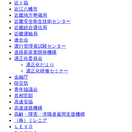
近ト協
近江八幡市
近畿地方整備局
近畿安全衛生技術センター
近畿総合通信局
近畿運輸局
連合会
運行管理者試験センター
道路新産業開発機構
適正化委員会
適正化だより
適正化研修セミナー
金融庁
陸災防
青年協議会
首相官邸
高速安協
高速道路機構
高齢・障害・求職者雇用支援機構
（株）ミレニア
ＬＥＶＯ