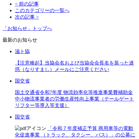
< 前の記事
このカテゴリーの一覧へ
次の記事 >
「お知らせ」トップへ
最新のお知らせ
滋ト協
【注意喚起】当協会名および当協会会長名を装った迷
惑（なりすまし）メールにご注意ください
国交省
国土交通省令和7年度 物流効率化等推進事業費補助金
中小物流事業者の労働生産性向上事業（テールゲート
リフター等導入等支援）
国交省
「令和７年度補正予算 商用車等の電動
化促進事業 （トラック、タクシー、バス）」の公募に