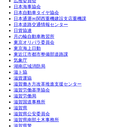
広推委員会
日本海事協会
日本自動車タイヤ協会
日本通運㈱関西重機建設支店重機課
日本道路交通情報センター
日貨協連
月の輪自動車教習所
東京オリパラ委員会
東京海上日動
東近江市都市整備部道路課
気象庁
湖南広域消防局
滋ト協
滋貨運協
滋賀働き方改革推進支援センター
滋賀労働基準協会
滋賀労働局
滋賀国道事務所
滋賀県
滋賀県公安委員会
滋賀県南部土木事務所
滋賀県警