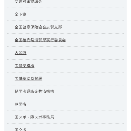
交通対策協議会
全ト協
全国健康保険協会志賀支部
全国植樹祭滋賀県実行委員会
内閣府
労健安機構
労働基準監督署
勤労者退職金共済機構
厚労省
国スポ・障スポ事務局
国交省