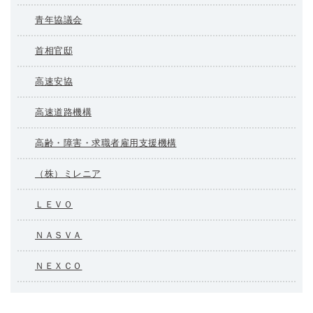
青年協議会
首相官邸
高速安協
高速道路機構
高齢・障害・求職者雇用支援機構
（株）ミレニア
ＬＥＶＯ
ＮＡＳＶＡ
ＮＥＸＣＯ