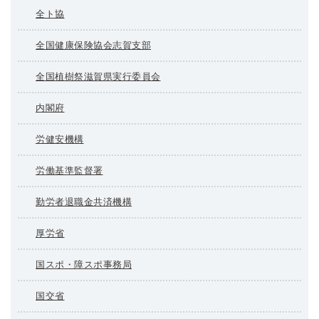
全ト協
全国健康保険協会志賀支部
全国植樹祭滋賀県実行委員会
内閣府
労健安機構
労働基準監督署
勤労者退職金共済機構
厚労省
国スポ・障スポ事務局
国交省