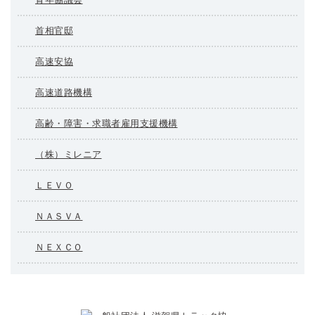
首相官邸
高速安協
高速道路機構
高齢・障害・求職者雇用支援機構
（株）ミレニア
ＬＥＶＯ
ＮＡＳＶＡ
ＮＥＸＣＯ