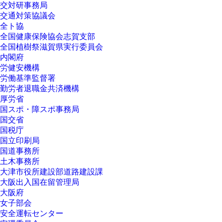
交対研事務局
交通対策協議会
全ト協
全国健康保険協会志賀支部
全国植樹祭滋賀県実行委員会
内閣府
労健安機構
労働基準監督署
勤労者退職金共済機構
厚労省
国スポ・障スポ事務局
国交省
国税庁
国立印刷局
国道事務所
土木事務所
大津市役所建設部道路建設課
大阪出入国在留管理局
大阪府
女子部会
安全運転センター