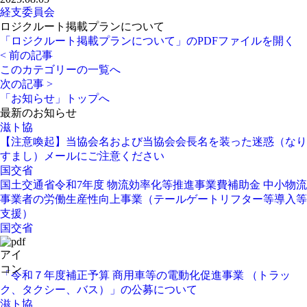
経支委員会
ロジクルート掲載プランについて
「ロジクルート掲載プランについて」のPDFファイルを開く
< 前の記事
このカテゴリーの一覧へ
次の記事 >
「お知らせ」トップへ
最新のお知らせ
滋ト協
【注意喚起】当協会名および当協会会長名を装った迷惑（なり
すまし）メールにご注意ください
国交省
国土交通省令和7年度 物流効率化等推進事業費補助金 中小物流
事業者の労働生産性向上事業（テールゲートリフター等導入等
支援）
国交省
「令和７年度補正予算 商用車等の電動化促進事業 （トラッ
ク、タクシー、バス）」の公募について
滋ト協