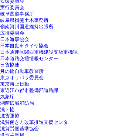
安環委員会
実行委員会
岐阜国道事務所
岐阜県揖斐土木事務所
嶺南河川国道維持出張所
広推委員会
日本海事協会
日本自動車タイヤ協会
日本通運㈱関西重機建設支店重機課
日本道路交通情報センター
日貨協連
月の輪自動車教習所
東京オリパラ委員会
東京海上日動
東近江市都市整備部道路課
気象庁
湖南広域消防局
滋ト協
滋貨運協
滋賀働き方改革推進支援センター
滋賀労働基準協会
滋賀労働局