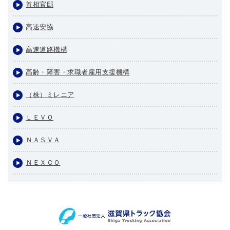
首相官邸
高速安協
高速道路機構
高齢・障害・求職者雇用支援機構
（株）ミレニア
ＬＥＶＯ
ＮＡＳＶＡ
ＮＥＸＣＯ