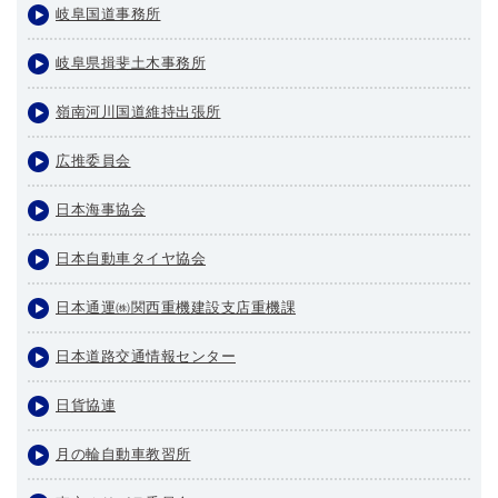
岐阜国道事務所
岐阜県揖斐土木事務所
嶺南河川国道維持出張所
広推委員会
日本海事協会
日本自動車タイヤ協会
日本通運㈱関西重機建設支店重機課
日本道路交通情報センター
日貨協連
月の輪自動車教習所