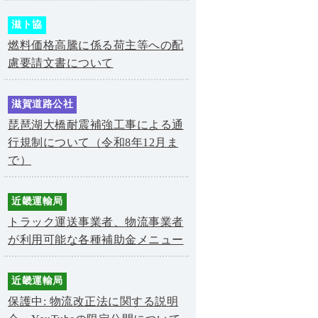
滋ト協
燃料価格高騰に係る荷主等への配
慮要請文書について
滋賀道路公社
琵琶湖大橋耐震補強工事による通
行規制について（令和8年12月ま
で）
近畿運輸局
トラック運送事業者、物流事業者
が利用可能な各種補助金メニュー
近畿運輸局
保護中: 物流改正法に関する説明