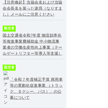
【注意喚起】当協会名および当協
会会長名を装った迷惑（なりすま
し）メールにご注意ください
国交省
国土交通省令和7年度 物流効率化
等推進事業費補助金 中小物流事
業者の労働生産性向上事業（テー
ルゲートリフター等導入等支援）
国交省
「令和７年度補正予算 商用車
等の電動化促進事業 （トラッ
ク、タクシー、バス）」の公
募について