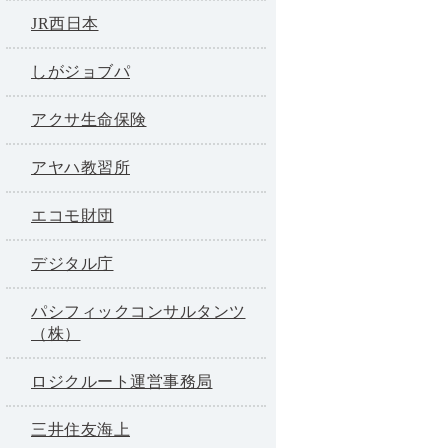
JR西日本
しがジョブパ
アクサ生命保険
アヤハ教習所
エコモ財団
デジタル庁
パシフィックコンサルタンツ
（株）
ロジクルート運営事務局
三井住友海上