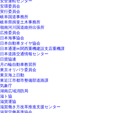
安全運転センター
安環委員会
実行委員会
岐阜国道事務所
岐阜県揖斐土木事務所
嶺南河川国道維持出張所
広推委員会
日本海事協会
日本自動車タイヤ協会
日本通運㈱関西重機建設支店重機課
日本道路交通情報センター
日貨協連
月の輪自動車教習所
東京オリパラ委員会
東京海上日動
東近江市都市整備部道路課
気象庁
湖南広域消防局
滋ト協
滋貨運協
滋賀働き方改革推進支援センター
滋賀労働基準協会