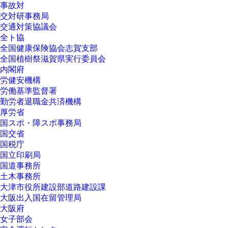
事故対
交対研事務局
交通対策協議会
全ト協
全国健康保険協会志賀支部
全国植樹祭滋賀県実行委員会
内閣府
労健安機構
労働基準監督署
勤労者退職金共済機構
厚労省
国スポ・障スポ事務局
国交省
国税庁
国立印刷局
国道事務所
土木事務所
大津市役所建設部道路建設課
大阪出入国在留管理局
大阪府
女子部会