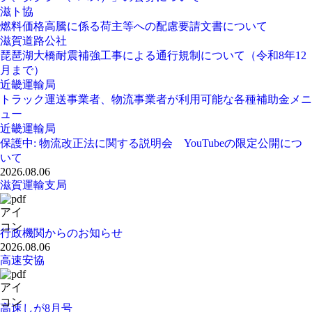
滋ト協
燃料価格高騰に係る荷主等への配慮要請文書について
滋賀道路公社
琵琶湖大橋耐震補強工事による通行規制について（令和8年12
月まで）
近畿運輸局
トラック運送事業者、物流事業者が利用可能な各種補助金メニ
ュー
近畿運輸局
保護中: 物流改正法に関する説明会 YouTubeの限定公開につ
いて
2026.08.06
滋賀運輸支局
行政機関からのお知らせ
2026.08.06
高速安協
高速しが8月号