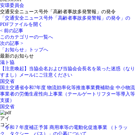
安環委員会
交通安全ニュース号外「高齢者事故多発警報」の発令
「交通安全ニュース号外「高齢者事故多発警報」の発令」の
PDFファイルを開く
< 前の記事
このカテゴリーの一覧へ
次の記事 >
「お知らせ」トップへ
最新のお知らせ
滋ト協
【注意喚起】当協会名および当協会会長名を装った迷惑（なり
すまし）メールにご注意ください
国交省
国土交通省令和7年度 物流効率化等推進事業費補助金 中小物流
事業者の労働生産性向上事業（テールゲートリフター等導入等
支援）
国交省
「令和７年度補正予算 商用車等の電動化促進事業 （トラッ
ク、タクシー、バス）」の公募について