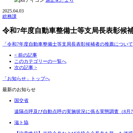
適正化だより
2025.04.03
総務課
令和7年度自動車整備士等支局長表彰候
「令和7年度自動車整備士等支局長表彰候補者の推薦について
< 前の記事
このカテゴリーの一覧へ
次の記事 >
「お知らせ」トップへ
最新のお知らせ
国交省
遠隔点呼及び自動点呼の実施状況に係る実態調査（8月
滋ト協