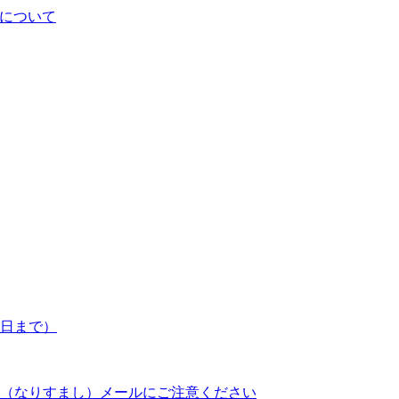
について
7日まで）
（なりすまし）メールにご注意ください