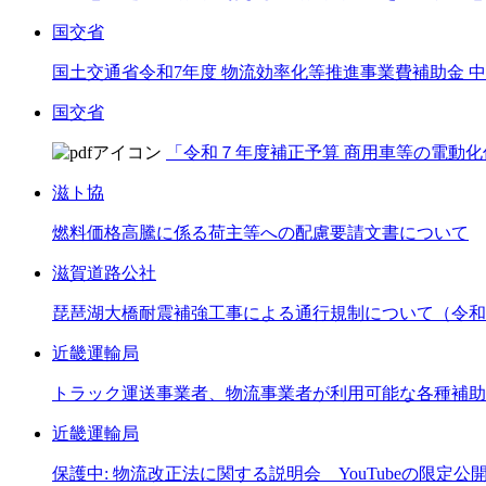
国交省
国土交通省令和7年度 物流効率化等推進事業費補助金
国交省
「令和７年度補正予算 商用車等の電動化
滋ト協
燃料価格高騰に係る荷主等への配慮要請文書について
滋賀道路公社
琵琶湖大橋耐震補強工事による通行規制について（令和8
近畿運輸局
トラック運送事業者、物流事業者が利用可能な各種補助
近畿運輸局
保護中: 物流改正法に関する説明会 YouTubeの限定公