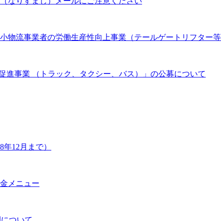
（なりすまし）メールにご注意ください
 中小物流事業者の労働生産性向上事業（テールゲートリフター
促進事業 （トラック、タクシー、バス）」の公募について
年12月まで）
金メニュー
開について