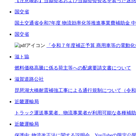
【注意喚起】当協会名および当協会会長名を装った迷惑
国交省
国土交通省令和7年度 物流効率化等推進事業費補助金
国交省
「令和７年度補正予算 商用車等の電動化
滋ト協
燃料価格高騰に係る荷主等への配慮要請文書について
滋賀道路公社
琵琶湖大橋耐震補強工事による通行規制について（令和8
近畿運輸局
トラック運送事業者、物流事業者が利用可能な各種補助
近畿運輸局
保護中: 物流改正法に関する説明会 YouTubeの限定公