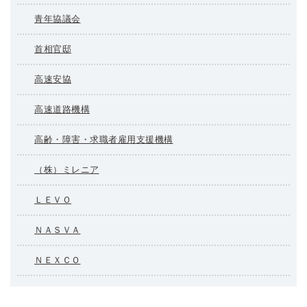
青年協議会
首相官邸
高速安協
高速道路機構
高齢・障害・求職者雇用支援機構
（株）ミレニア
ＬＥＶＯ
ＮＡＳＶＡ
ＮＥＸＣＯ