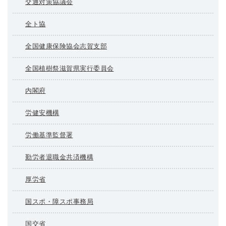
交通対策協議会
全ト協
全国健康保険協会志賀支部
全国植樹祭滋賀県実行委員会
内閣府
労健安機構
労働基準監督署
勤労者退職金共済機構
厚労省
国スポ・障スポ事務局
国交省