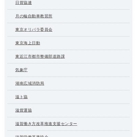
日貨協連
月の輪自動車教習所
東京オリパラ委員会
東京海上日動
東近江市都市整備部道路課
気象庁
湖南広域消防局
滋ト協
滋貨運協
滋賀働き方改革推進支援センター