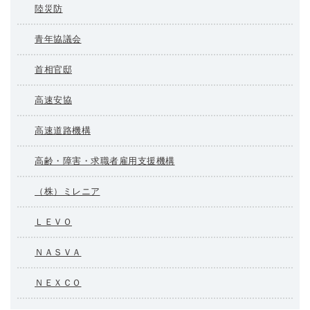
陸災防
青年協議会
首相官邸
高速安協
高速道路機構
高齢・障害・求職者雇用支援機構
（株）ミレニア
ＬＥＶＯ
ＮＡＳＶＡ
ＮＥＸＣＯ