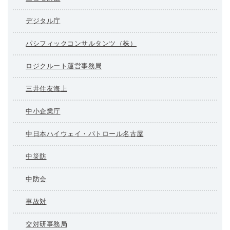
デジタル庁
パシフィックコンサルタンツ（株）
ロジクルート運営事務局
三井住友海上
中小企業庁
中日本ハイウェイ・パトロール名古屋
中災防
中防会
事故対
交対研事務局