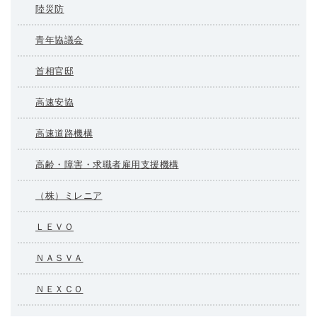
陸災防
青年協議会
首相官邸
高速安協
高速道路機構
高齢・障害・求職者雇用支援機構
（株）ミレニア
ＬＥＶＯ
ＮＡＳＶＡ
ＮＥＸＣＯ