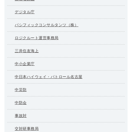
デジタル庁
パシフィックコンサルタンツ（株）
ロジクルート運営事務局
三井住友海上
中小企業庁
中日本ハイウェイ・パトロール名古屋
中災防
中防会
事故対
交対研事務局