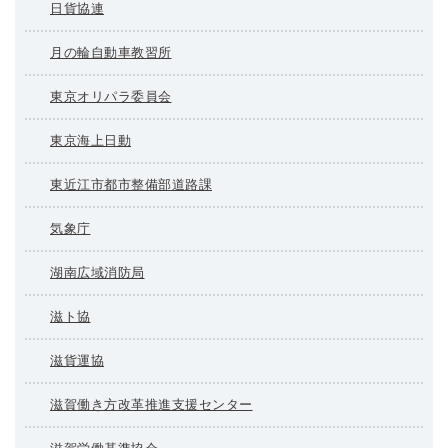
日貨協連
月の輪自動車教習所
東京オリパラ委員会
東京海上日動
東近江市都市整備部道路課
気象庁
湖南広域消防局
滋ト協
滋貨運協
滋賀働き方改革推進支援センター