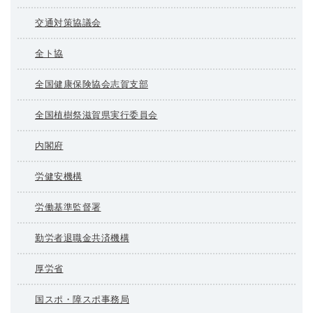
交通対策協議会
全ト協
全国健康保険協会志賀支部
全国植樹祭滋賀県実行委員会
内閣府
労健安機構
労働基準監督署
勤労者退職金共済機構
厚労省
国スポ・障スポ事務局