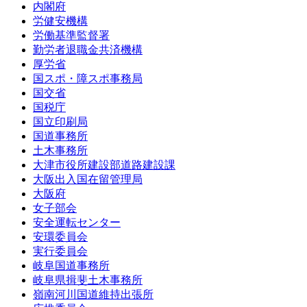
内閣府
労健安機構
労働基準監督署
勤労者退職金共済機構
厚労省
国スポ・障スポ事務局
国交省
国税庁
国立印刷局
国道事務所
土木事務所
大津市役所建設部道路建設課
大阪出入国在留管理局
大阪府
女子部会
安全運転センター
安環委員会
実行委員会
岐阜国道事務所
岐阜県揖斐土木事務所
嶺南河川国道維持出張所