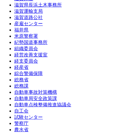
滋賀県長浜土木事務所
滋賀運輸支局
滋賀道路公社
産雇センター
福井県
米原警察署
紀勢国道事務所
組織委員会
経営改善支援室
経支委員会
経産省
綜合警備保障
総務省
総務課
自動車事故対策機構
自動車局安全政策課
自動車点検整備推進協議会
自工会
試験センター
警察庁
農水省