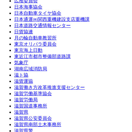
広推委員会
日本海事協会
日本自動車タイヤ協会
日本通運㈱関西重機建設支店重機課
日本道路交通情報センター
日貨協連
月の輪自動車教習所
東京オリパラ委員会
東京海上日動
東近江市都市整備部道路課
気象庁
湖南広域消防局
滋ト協
滋貨運協
滋賀働き方改革推進支援センター
滋賀労働基準協会
滋賀労働局
滋賀国道事務所
滋賀県
滋賀県公安委員会
滋賀県南部土木事務所
滋賀県警