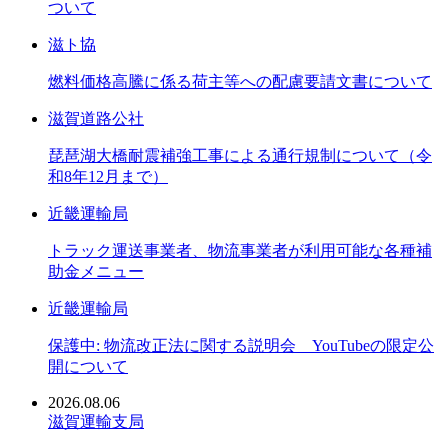
ついて
滋ト協
燃料価格高騰に係る荷主等への配慮要請文書について
滋賀道路公社
琵琶湖大橋耐震補強工事による通行規制について（令
和8年12月まで）
近畿運輸局
トラック運送事業者、物流事業者が利用可能な各種補
助金メニュー
近畿運輸局
保護中: 物流改正法に関する説明会 YouTubeの限定公
開について
2026.08.06
滋賀運輸支局