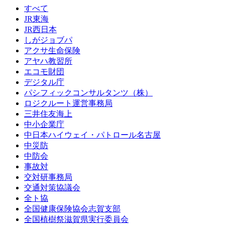
すべて
JR東海
JR西日本
しがジョブパ
アクサ生命保険
アヤハ教習所
エコモ財団
デジタル庁
パシフィックコンサルタンツ（株）
ロジクルート運営事務局
三井住友海上
中小企業庁
中日本ハイウェイ・パトロール名古屋
中災防
中防会
事故対
交対研事務局
交通対策協議会
全ト協
全国健康保険協会志賀支部
全国植樹祭滋賀県実行委員会