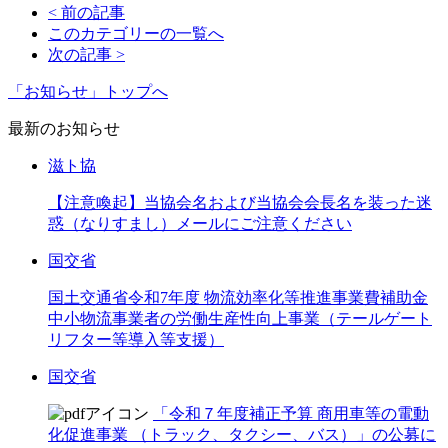
< 前の記事
このカテゴリーの一覧へ
次の記事 >
「お知らせ」トップへ
最新のお知らせ
滋ト協
【注意喚起】当協会名および当協会会長名を装った迷
惑（なりすまし）メールにご注意ください
国交省
国土交通省令和7年度 物流効率化等推進事業費補助金
中小物流事業者の労働生産性向上事業（テールゲート
リフター等導入等支援）
国交省
「令和７年度補正予算 商用車等の電動
化促進事業 （トラック、タクシー、バス）」の公募に