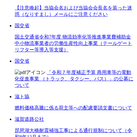
【注意喚起】当協会名および当協会会長名を装った迷
惑（なりすまし）メールにご注意ください
国交省
国土交通省令和7年度 物流効率化等推進事業費補助金
中小物流事業者の労働生産性向上事業（テールゲート
リフター等導入等支援）
国交省
「令和７年度補正予算 商用車等の電動
化促進事業 （トラック、タクシー、バス）」の公募に
ついて
滋ト協
燃料価格高騰に係る荷主等への配慮要請文書について
滋賀道路公社
琵琶湖大橋耐震補強工事による通行規制について（令
和8年12月まで）