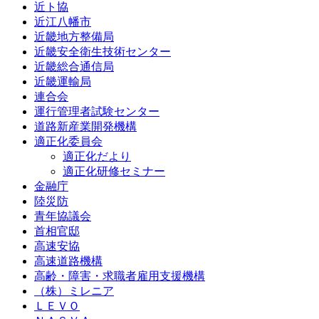
近ト協
近江八幡市
近畿地方整備局
近畿安全衛生技術センター
近畿総合通信局
近畿運輸局
連合会
運行管理者試験センター
道路新産業開発機構
適正化委員会
適正化だより
適正化研修セミナー
金融庁
陸災防
青年協議会
首相官邸
高速安協
高速道路機構
高齢・障害・求職者雇用支援機構
（株）ミレニア
ＬＥＶＯ