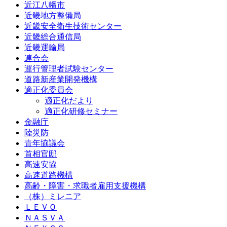
近江八幡市
近畿地方整備局
近畿安全衛生技術センター
近畿総合通信局
近畿運輸局
連合会
運行管理者試験センター
道路新産業開発機構
適正化委員会
適正化だより
適正化研修セミナー
金融庁
陸災防
青年協議会
首相官邸
高速安協
高速道路機構
高齢・障害・求職者雇用支援機構
（株）ミレニア
ＬＥＶＯ
ＮＡＳＶＡ