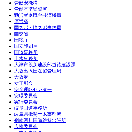
労健安機構
労働基準監督署
勤労者退職金共済機構
厚労省
国スポ・障スポ事務局
国交省
国税庁
国立印刷局
国道事務所
土木事務所
大津市役所建設部道路建設課
大阪出入国在留管理局
大阪府
女子部会
安全運転センター
安環委員会
実行委員会
岐阜国道事務所
岐阜県揖斐土木事務所
嶺南河川国道維持出張所
広推委員会