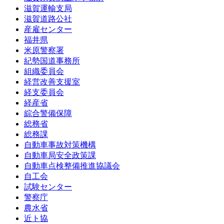
滋賀運輸支局
滋賀道路公社
産雇センター
福井県
米原警察署
紀勢国道事務所
組織委員会
経営改善支援室
経支委員会
経産省
綜合警備保障
総務省
総務課
自動車事故対策機構
自動車局安全政策課
自動車点検整備推進協議会
自工会
試験センター
警察庁
農水省
近ト協