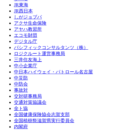
JR東海
JR西日本
しがジョブパ
アクサ生命保険
アヤハ教習所
エコモ財団
デジタル庁
パシフィックコンサルタンツ（株）
ロジクルート運営事務局
三井住友海上
中小企業庁
中日本ハイウェイ・パトロール名古屋
中災防
中防会
事故対
交対研事務局
交通対策協議会
全ト協
全国健康保険協会志賀支部
全国植樹祭滋賀県実行委員会
内閣府