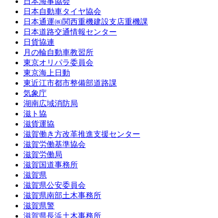
日本海事協会
日本自動車タイヤ協会
日本通運㈱関西重機建設支店重機課
日本道路交通情報センター
日貨協連
月の輪自動車教習所
東京オリパラ委員会
東京海上日動
東近江市都市整備部道路課
気象庁
湖南広域消防局
滋ト協
滋貨運協
滋賀働き方改革推進支援センター
滋賀労働基準協会
滋賀労働局
滋賀国道事務所
滋賀県
滋賀県公安委員会
滋賀県南部土木事務所
滋賀県警
滋賀県長浜土木事務所