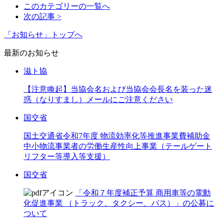
このカテゴリーの一覧へ
次の記事 >
「お知らせ」トップへ
最新のお知らせ
滋ト協
【注意喚起】当協会名および当協会会長名を装った迷
惑（なりすまし）メールにご注意ください
国交省
国土交通省令和7年度 物流効率化等推進事業費補助金
中小物流事業者の労働生産性向上事業（テールゲート
リフター等導入等支援）
国交省
「令和７年度補正予算 商用車等の電動
化促進事業 （トラック、タクシー、バス）」の公募に
ついて