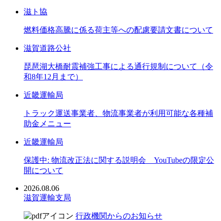
滋ト協
燃料価格高騰に係る荷主等への配慮要請文書について
滋賀道路公社
琵琶湖大橋耐震補強工事による通行規制について（令
和8年12月まで）
近畿運輸局
トラック運送事業者、物流事業者が利用可能な各種補
助金メニュー
近畿運輸局
保護中: 物流改正法に関する説明会 YouTubeの限定公
開について
2026.08.06
滋賀運輸支局
行政機関からのお知らせ