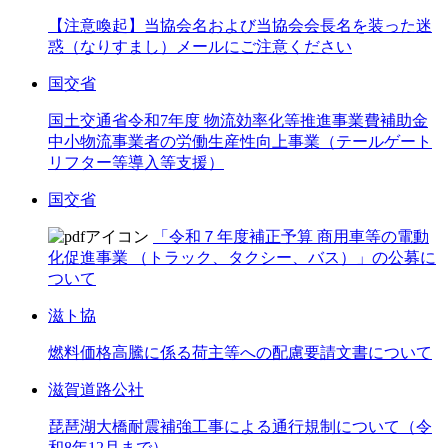
【注意喚起】当協会名および当協会会長名を装った迷
惑（なりすまし）メールにご注意ください
国交省
国土交通省令和7年度 物流効率化等推進事業費補助金
中小物流事業者の労働生産性向上事業（テールゲート
リフター等導入等支援）
国交省
「令和７年度補正予算 商用車等の電動
化促進事業 （トラック、タクシー、バス）」の公募に
ついて
滋ト協
燃料価格高騰に係る荷主等への配慮要請文書について
滋賀道路公社
琵琶湖大橋耐震補強工事による通行規制について（令
和8年12月まで）