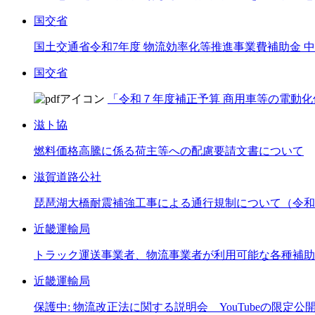
国交省
国土交通省令和7年度 物流効率化等推進事業費補助金
国交省
「令和７年度補正予算 商用車等の電動化
滋ト協
燃料価格高騰に係る荷主等への配慮要請文書について
滋賀道路公社
琵琶湖大橋耐震補強工事による通行規制について（令和8
近畿運輸局
トラック運送事業者、物流事業者が利用可能な各種補助
近畿運輸局
保護中: 物流改正法に関する説明会 YouTubeの限定公