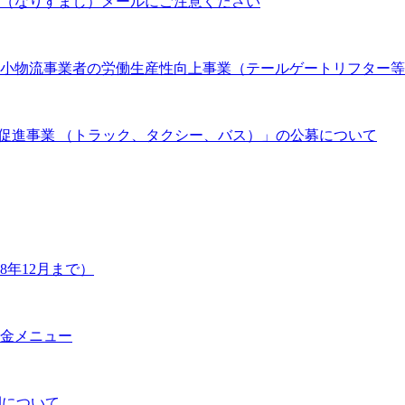
（なりすまし）メールにご注意ください
 中小物流事業者の労働生産性向上事業（テールゲートリフター
促進事業 （トラック、タクシー、バス）」の公募について
年12月まで）
金メニュー
開について