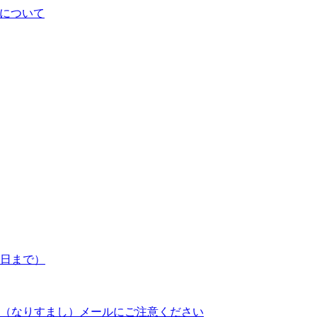
について
7日まで）
（なりすまし）メールにご注意ください