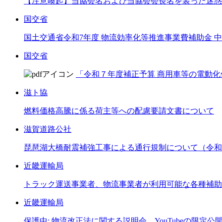
【注意喚起】当協会名および当協会会長名を装った迷惑
国交省
国土交通省令和7年度 物流効率化等推進事業費補助金
国交省
「令和７年度補正予算 商用車等の電動化
滋ト協
燃料価格高騰に係る荷主等への配慮要請文書について
滋賀道路公社
琵琶湖大橋耐震補強工事による通行規制について（令和8
近畿運輸局
トラック運送事業者、物流事業者が利用可能な各種補助
近畿運輸局
保護中: 物流改正法に関する説明会 YouTubeの限定公