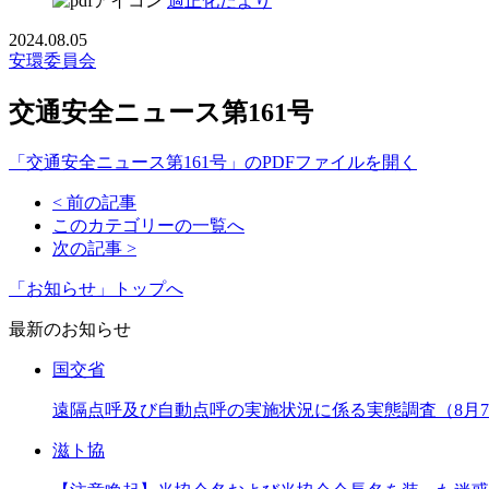
適正化だより
2024.08.05
安環委員会
交通安全ニュース第161号
「交通安全ニュース第161号」のPDFファイルを開く
< 前の記事
このカテゴリーの一覧へ
次の記事 >
「お知らせ」トップへ
最新のお知らせ
国交省
遠隔点呼及び自動点呼の実施状況に係る実態調査（8月
滋ト協