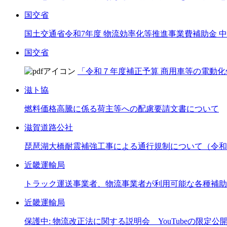
国交省
国土交通省令和7年度 物流効率化等推進事業費補助金
国交省
「令和７年度補正予算 商用車等の電動化
滋ト協
燃料価格高騰に係る荷主等への配慮要請文書について
滋賀道路公社
琵琶湖大橋耐震補強工事による通行規制について（令和8
近畿運輸局
トラック運送事業者、物流事業者が利用可能な各種補助
近畿運輸局
保護中: 物流改正法に関する説明会 YouTubeの限定公