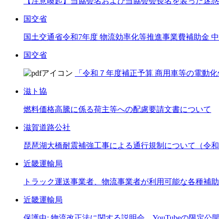
【注意喚起】当協会名および当協会会長名を装った迷惑
国交省
国土交通省令和7年度 物流効率化等推進事業費補助金
国交省
「令和７年度補正予算 商用車等の電動化
滋ト協
燃料価格高騰に係る荷主等への配慮要請文書について
滋賀道路公社
琵琶湖大橋耐震補強工事による通行規制について（令和8
近畿運輸局
トラック運送事業者、物流事業者が利用可能な各種補助
近畿運輸局
保護中: 物流改正法に関する説明会 YouTubeの限定公