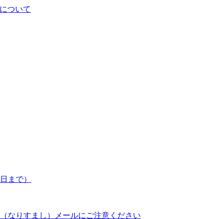
について
7日まで）
（なりすまし）メールにご注意ください