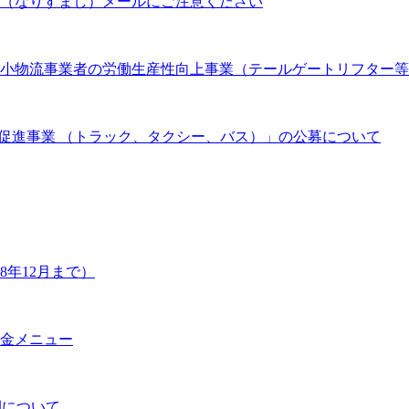
（なりすまし）メールにご注意ください
 中小物流事業者の労働生産性向上事業（テールゲートリフター
促進事業 （トラック、タクシー、バス）」の公募について
年12月まで）
金メニュー
開について