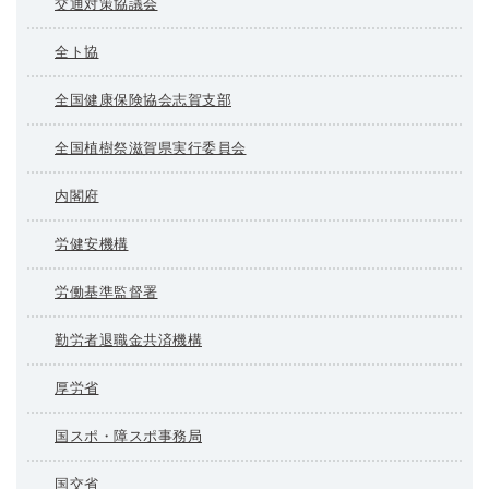
交通対策協議会
全ト協
全国健康保険協会志賀支部
全国植樹祭滋賀県実行委員会
内閣府
労健安機構
労働基準監督署
勤労者退職金共済機構
厚労省
国スポ・障スポ事務局
国交省