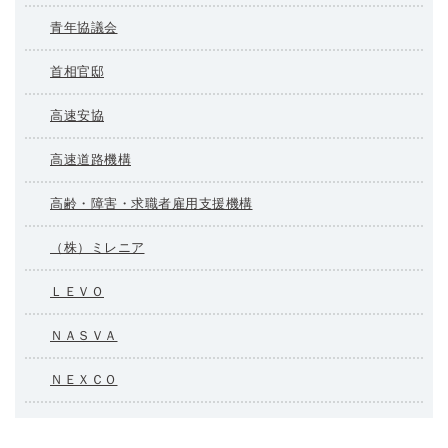
青年協議会
首相官邸
高速安協
高速道路機構
高齢・障害・求職者雇用支援機構
（株）ミレニア
ＬＥＶＯ
ＮＡＳＶＡ
ＮＥＸＣＯ