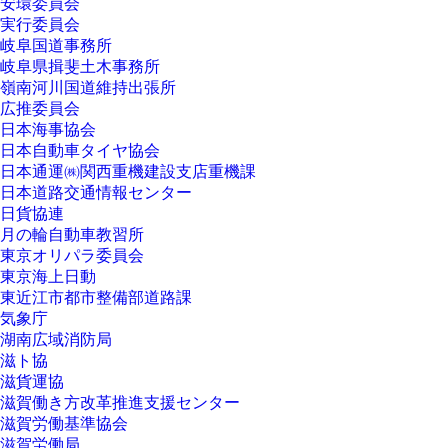
安環委員会
実行委員会
岐阜国道事務所
岐阜県揖斐土木事務所
嶺南河川国道維持出張所
広推委員会
日本海事協会
日本自動車タイヤ協会
日本通運㈱関西重機建設支店重機課
日本道路交通情報センター
日貨協連
月の輪自動車教習所
東京オリパラ委員会
東京海上日動
東近江市都市整備部道路課
気象庁
湖南広域消防局
滋ト協
滋貨運協
滋賀働き方改革推進支援センター
滋賀労働基準協会
滋賀労働局