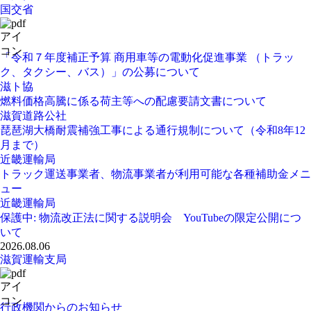
国交省
「令和７年度補正予算 商用車等の電動化促進事業 （トラッ
ク、タクシー、バス）」の公募について
滋ト協
燃料価格高騰に係る荷主等への配慮要請文書について
滋賀道路公社
琵琶湖大橋耐震補強工事による通行規制について（令和8年12
月まで）
近畿運輸局
トラック運送事業者、物流事業者が利用可能な各種補助金メニ
ュー
近畿運輸局
保護中: 物流改正法に関する説明会 YouTubeの限定公開につ
いて
2026.08.06
滋賀運輸支局
行政機関からのお知らせ