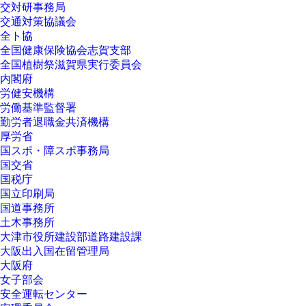
交対研事務局
交通対策協議会
全ト協
全国健康保険協会志賀支部
全国植樹祭滋賀県実行委員会
内閣府
労健安機構
労働基準監督署
勤労者退職金共済機構
厚労省
国スポ・障スポ事務局
国交省
国税庁
国立印刷局
国道事務所
土木事務所
大津市役所建設部道路建設課
大阪出入国在留管理局
大阪府
女子部会
安全運転センター