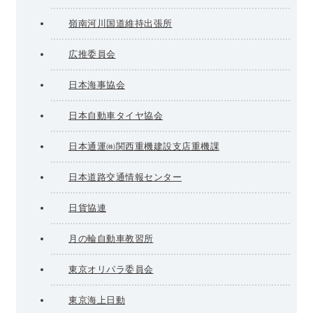
嶺南河川国道維持出張所
広推委員会
日本海事協会
日本自動車タイヤ協会
日本通運㈱関西重機建設支店重機課
日本道路交通情報センター
日貨協連
月の輪自動車教習所
東京オリパラ委員会
東京海上日動