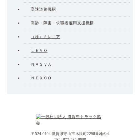
高速道路機構
高齢・障害・求職者雇用支援機構
（株）ミレニア
ＬＥＶＯ
ＮＡＳＶＡ
ＮＥＸＣＯ
〒524-0104 滋賀県守山市木浜町2298番地の4
TEL: 077-585-8080