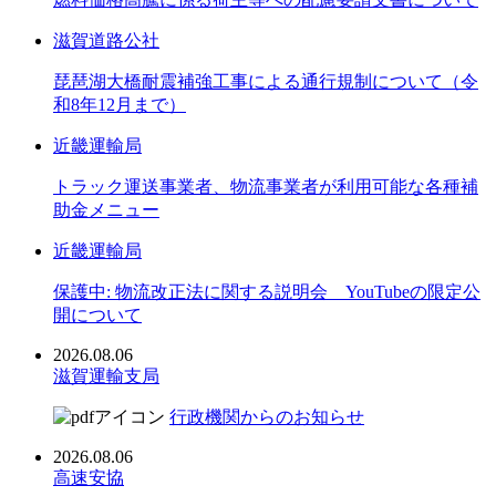
滋賀道路公社
琵琶湖大橋耐震補強工事による通行規制について（令
和8年12月まで）
近畿運輸局
トラック運送事業者、物流事業者が利用可能な各種補
助金メニュー
近畿運輸局
保護中: 物流改正法に関する説明会 YouTubeの限定公
開について
2026.08.06
滋賀運輸支局
行政機関からのお知らせ
2026.08.06
高速安協