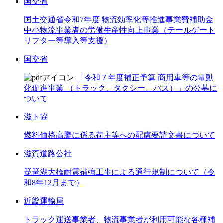
国交省
国土交通省令和7年度 物流効率化等推進事業費補助金
中小物流事業者の労働生産性向上事業（テールゲート
リフター等導入等支援）
国交省
「令和７年度補正予算 商用車等の電動
化促進事業 （トラック、タクシー、バス）」の公募に
ついて
滋ト協
燃料価格高騰に係る荷主等への配慮要請文書について
滋賀道路公社
琵琶湖大橋耐震補強工事による通行規制について（令
和8年12月まで）
近畿運輸局
トラック運送事業者、物流事業者が利用可能な各種補