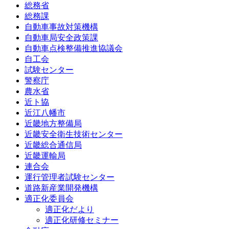
総務省
総務課
自動車事故対策機構
自動車局安全政策課
自動車点検整備推進協議会
自工会
試験センター
警察庁
農水省
近ト協
近江八幡市
近畿地方整備局
近畿安全衛生技術センター
近畿総合通信局
近畿運輸局
連合会
運行管理者試験センター
道路新産業開発機構
適正化委員会
適正化だより
適正化研修セミナー