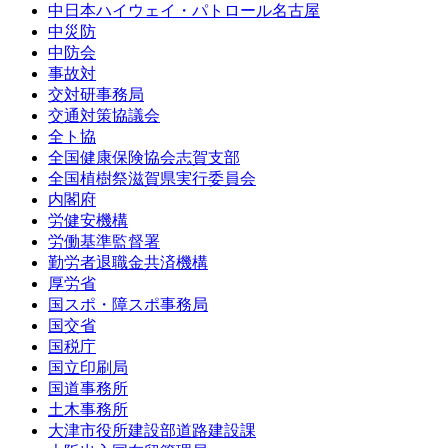
中日本ハイウェイ・パトロール名古屋
中災防
中防会
事故対
交対研事務局
交通対策協議会
全ト協
全国健康保険協会志賀支部
全国植樹祭滋賀県実行委員会
内閣府
労健安機構
労働基準監督署
勤労者退職金共済機構
厚労省
国スポ・障スポ事務局
国交省
国税庁
国立印刷局
国道事務所
土木事務所
大津市役所建設部道路建設課