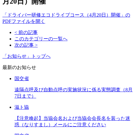
月20日）開催
「ドライバー研修エコドライブコース（4月20日）開催」の
PDFファイルを開く
< 前の記事
このカテゴリーの一覧へ
次の記事 >
「お知らせ」トップへ
最新のお知らせ
国交省
遠隔点呼及び自動点呼の実施状況に係る実態調査（8月
7日まで）
滋ト協
【注意喚起】当協会名および当協会会長名を装った迷
惑（なりすまし）メールにご注意ください