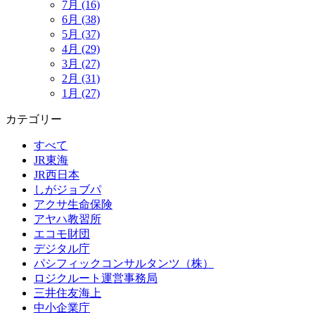
7月 (16)
6月 (38)
5月 (37)
4月 (29)
3月 (27)
2月 (31)
1月 (27)
カテゴリー
すべて
JR東海
JR西日本
しがジョブパ
アクサ生命保険
アヤハ教習所
エコモ財団
デジタル庁
パシフィックコンサルタンツ（株）
ロジクルート運営事務局
三井住友海上
中小企業庁