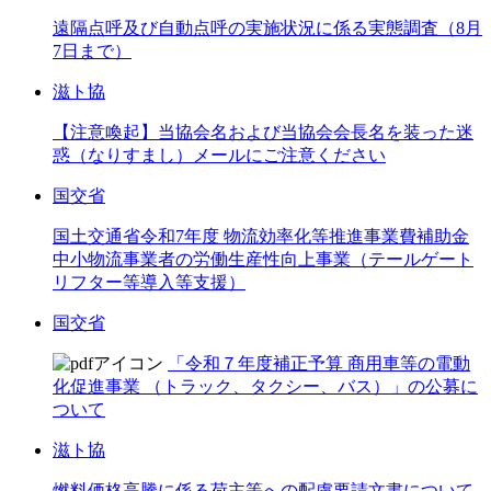
遠隔点呼及び自動点呼の実施状況に係る実態調査（8月
7日まで）
滋ト協
【注意喚起】当協会名および当協会会長名を装った迷
惑（なりすまし）メールにご注意ください
国交省
国土交通省令和7年度 物流効率化等推進事業費補助金
中小物流事業者の労働生産性向上事業（テールゲート
リフター等導入等支援）
国交省
「令和７年度補正予算 商用車等の電動
化促進事業 （トラック、タクシー、バス）」の公募に
ついて
滋ト協
燃料価格高騰に係る荷主等への配慮要請文書について