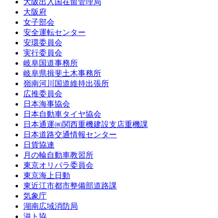
大阪出入国在留管理局
大阪府
女子部会
安全運転センター
安環委員会
実行委員会
岐阜国道事務所
岐阜県揖斐土木事務所
嶺南河川国道維持出張所
広推委員会
日本海事協会
日本自動車タイヤ協会
日本通運㈱関西重機建設支店重機課
日本道路交通情報センター
日貨協連
月の輪自動車教習所
東京オリパラ委員会
東京海上日動
東近江市都市整備部道路課
気象庁
湖南広域消防局
滋ト協