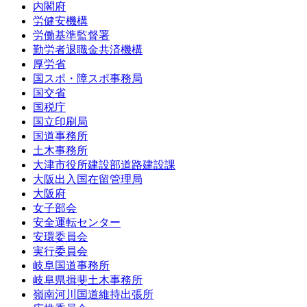
内閣府
労健安機構
労働基準監督署
勤労者退職金共済機構
厚労省
国スポ・障スポ事務局
国交省
国税庁
国立印刷局
国道事務所
土木事務所
大津市役所建設部道路建設課
大阪出入国在留管理局
大阪府
女子部会
安全運転センター
安環委員会
実行委員会
岐阜国道事務所
岐阜県揖斐土木事務所
嶺南河川国道維持出張所