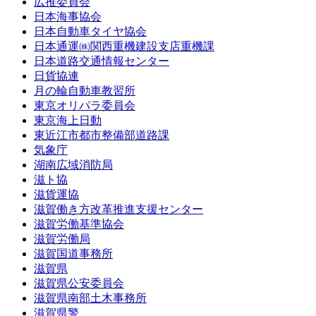
広推委員会
日本海事協会
日本自動車タイヤ協会
日本通運㈱関西重機建設支店重機課
日本道路交通情報センター
日貨協連
月の輪自動車教習所
東京オリパラ委員会
東京海上日動
東近江市都市整備部道路課
気象庁
湖南広域消防局
滋ト協
滋貨運協
滋賀働き方改革推進支援センター
滋賀労働基準協会
滋賀労働局
滋賀国道事務所
滋賀県
滋賀県公安委員会
滋賀県南部土木事務所
滋賀県警