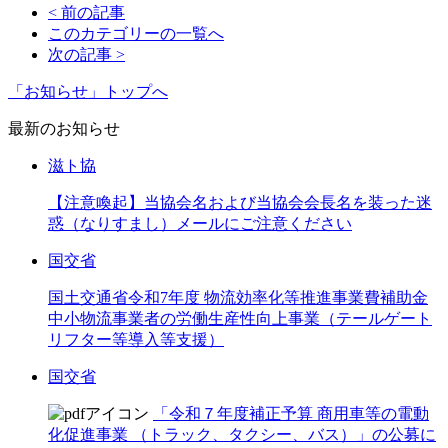
< 前の記事
このカテゴリーの一覧へ
次の記事 >
「お知らせ」トップへ
最新のお知らせ
滋ト協
【注意喚起】当協会名および当協会会長名を装った迷
惑（なりすまし）メールにご注意ください
国交省
国土交通省令和7年度 物流効率化等推進事業費補助金
中小物流事業者の労働生産性向上事業（テールゲート
リフター等導入等支援）
国交省
「令和７年度補正予算 商用車等の電動
化促進事業 （トラック、タクシー、バス）」の公募に