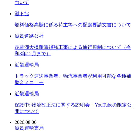
ついて
滋ト協
燃料価格高騰に係る荷主等への配慮要請文書について
滋賀道路公社
琵琶湖大橋耐震補強工事による通行規制について（令
和8年12月まで）
近畿運輸局
トラック運送事業者、物流事業者が利用可能な各種補
助金メニュー
近畿運輸局
保護中: 物流改正法に関する説明会 YouTubeの限定公
開について
2026.08.06
滋賀運輸支局