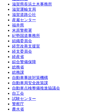
滋賀県長浜土木事務所
滋賀運輸支局
滋賀道路公社
産雇センター
福井県
米原警察署
紀勢国道事務所
組織委員会
経営改善支援室
経支委員会
経産省
綜合警備保障
総務省
総務課
自動車事故対策機構
自動車局安全政策課
自動車点検整備推進協議会
自工会
試験センター
警察庁
農水省