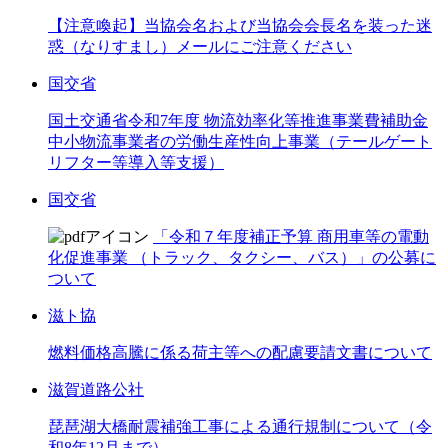
【注意喚起】当協会名および当協会会長名を装った迷
惑（なりすまし）メールにご注意ください
国交省
国土交通省令和7年度 物流効率化等推進事業費補助金
中小物流事業者の労働生産性向上事業（テールゲート
リフター等導入等支援）
国交省
「令和７年度補正予算 商用車等の電動
化促進事業 （トラック、タクシー、バス）」の公募に
ついて
滋ト協
燃料価格高騰に係る荷主等への配慮要請文書について
滋賀道路公社
琵琶湖大橋耐震補強工事による通行規制について（令
和8年12月まで）