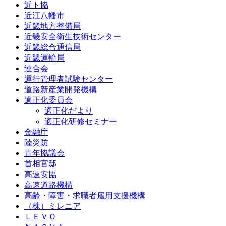
近ト協
近江八幡市
近畿地方整備局
近畿安全衛生技術センター
近畿総合通信局
近畿運輸局
連合会
運行管理者試験センター
道路新産業開発機構
適正化委員会
適正化だより
適正化研修セミナー
金融庁
陸災防
青年協議会
首相官邸
高速安協
高速道路機構
高齢・障害・求職者雇用支援機構
（株）ミレニア
ＬＥＶＯ