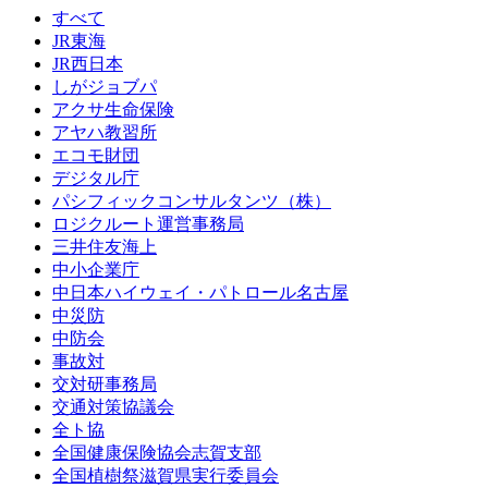
すべて
JR東海
JR西日本
しがジョブパ
アクサ生命保険
アヤハ教習所
エコモ財団
デジタル庁
パシフィックコンサルタンツ（株）
ロジクルート運営事務局
三井住友海上
中小企業庁
中日本ハイウェイ・パトロール名古屋
中災防
中防会
事故対
交対研事務局
交通対策協議会
全ト協
全国健康保険協会志賀支部
全国植樹祭滋賀県実行委員会